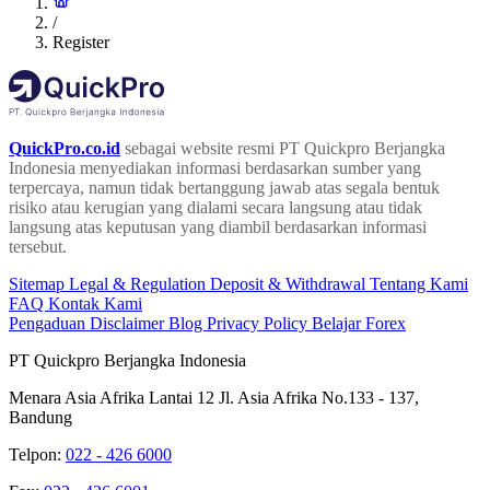
/
Register
QuickPro.co.id
sebagai website resmi PT Quickpro Berjangka
Indonesia menyediakan informasi berdasarkan sumber yang
terpercaya, namun tidak bertanggung jawab atas segala bentuk
risiko atau kerugian yang dialami secara langsung atau tidak
langsung atas keputusan yang diambil berdasarkan informasi
tersebut.
Sitemap
Legal & Regulation
Deposit & Withdrawal
Tentang Kami
FAQ
Kontak Kami
Pengaduan
Disclaimer
Blog
Privacy Policy
Belajar Forex
PT Quickpro Berjangka Indonesia
Menara Asia Afrika Lantai 12 Jl. Asia Afrika No.133 - 137,
Bandung
Telpon:
022 - 426 6000