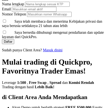
Nama lengkap
Email
Nomor Telepon
Saya telah membaca dan menerima Kebijakan privasi dan
saya berusia setidaknya 21 tahun atau lebih
Saya bersedia dihubungi mengenai pendaftaran dan update
layanan dari QuickPro.
Daftar
Sudah punya Client Area?
Masuk disini
Mulai trading di Quickpro,
Favoritnya Trader Emas!
Leverage
1:500
,
Free Swap
,
Spread
dan
Komisi Rendah
Trading dengan hasil
Lebih Baik!
di Client Area Anda Mendapatkan
Akun Demo untuk berlatih strategi
FREE $500,000
Equity