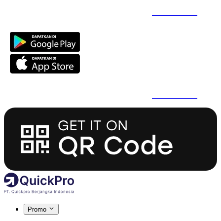
Daftar Super Cepat Pakai QuickPro Apps -
Install Sekarang
Daftar Super Cepat Pakai QuickPro Apps -
Install Sekarang
Promo