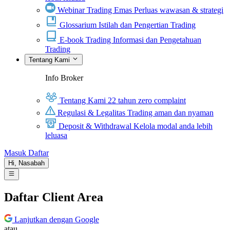
Webinar Trading Emas
Perluas wawasan & strategi
Glossarium
Istilah dan Pengertian Trading
E-book Trading
Informasi dan Pengetahuan
Trading
Tentang Kami
Info Broker
Tentang Kami
22 tahun zero complaint
Regulasi & Legalitas
Trading aman dan nyaman
Deposit & Withdrawal
Kelola modal anda lebih
leluasa
Masuk
Daftar
Hi,
Nasabah
Daftar Client Area
Lanjutkan dengan Google
atau