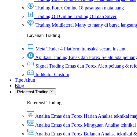
Trading Forex Online
18 pasangan mata uang
Trading Oil Online
Trading Oil dan Silver
Trading Multilateral
Many to many di bursa langsun
Layanan Trading
Meta Trader 4
Platform transaksi secara instant
Aplikasi Trading Emas dan Forex
Selalu ada peluang
Signal Trading Emas dan Forex
Alert peluang & refe
Indikator Custom
Tipe Akun
Blog
Referensi Trading
Referensi Trading
Analisa Emas dan Forex Harian
Analisa teknikal ma
Analisa Emas dan Forex Mingguan
Analisa teknika
Analisa Emas dan Forex Bulanan
Analisa teknikal 