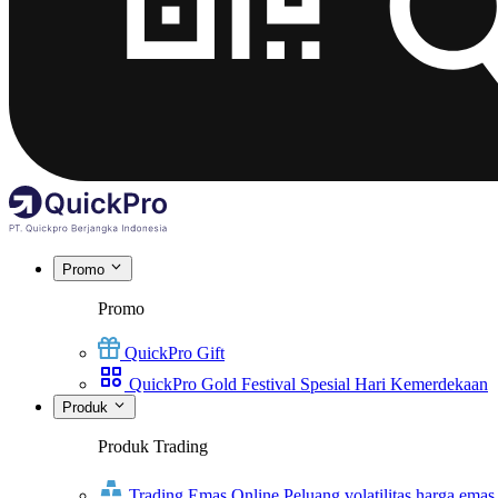
Promo
Promo
QuickPro Gift
QuickPro Gold Festival Spesial Hari Kemerdekaan
Produk
Produk Trading
Trading Emas Online
Peluang volatilitas harga emas