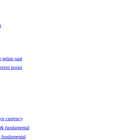
g
 setiap saat
rensi posisi
jor currency
l & fundamental
& fundamental