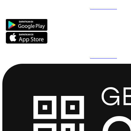
Daftar Super Cepat Pakai QuickPro Apps -
Install Sekarang
Daftar Super Cepat Pakai QuickPro Apps -
Install Sekarang