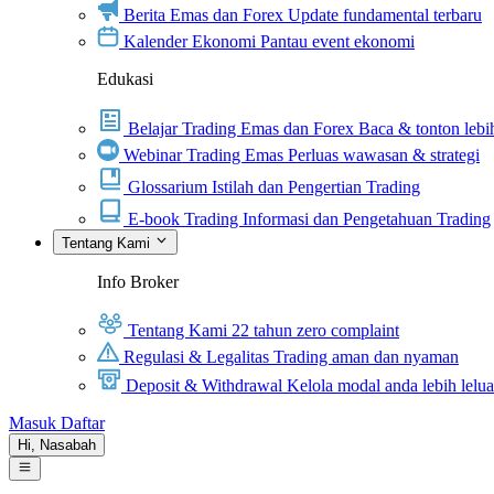
Berita Emas dan Forex
Update fundamental terbaru
Kalender Ekonomi
Pantau event ekonomi
Edukasi
Belajar Trading Emas dan Forex
Baca & tonton lebih
Webinar Trading Emas
Perluas wawasan & strategi
Glossarium
Istilah dan Pengertian Trading
E-book Trading
Informasi dan Pengetahuan Trading
Tentang Kami
Info Broker
Tentang Kami
22 tahun zero complaint
Regulasi & Legalitas
Trading aman dan nyaman
Deposit & Withdrawal
Kelola modal anda lebih lelu
Masuk
Daftar
Hi,
Nasabah