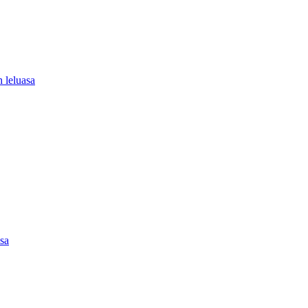
 leluasa
asa