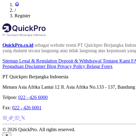
/
Register
QuickPro.co.id
sebagai website resmi PT Quickpro Berjangka Indone
yang dialami secara langsung atau tidak langsung atas keputusan yang
Sitemap
Legal & Regulation
Deposit & Withdrawal
Tentang Kami
F
Pengaduan
Disclaimer
Blog
Privacy Policy
Belajar Forex
PT Quickpro Berjangka Indonesia
Menara Asia Afrika Lantai 12 Jl. Asia Afrika No.133 - 137, Bandung
Telpon:
022 - 426 6000
Fax:
022 - 426 6001
© 2026 QuickPro. All rights reserved.