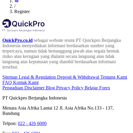
/
Register
QuickPro.co.id
sebagai website resmi PT Quickpro Berjangka
Indonesia menyediakan informasi berdasarkan sumber yang
terpercaya, namun tidak bertanggung jawab atas segala bentuk
risiko atau kerugian yang dialami secara langsung atau tidak
langsung atas keputusan yang diambil berdasarkan informasi
tersebut.
Sitemap
Legal & Regulation
Deposit & Withdrawal
Tentang Kami
FAQ
Kontak Kami
Pengaduan
Disclaimer
Blog
Privacy Policy
Belajar Forex
PT Quickpro Berjangka Indonesia
Menara Asia Afrika Lantai 12 Jl. Asia Afrika No.133 - 137,
Bandung
Telpon:
022 - 426 6000