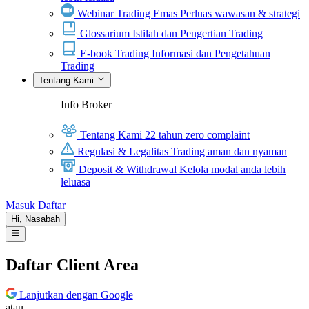
Webinar Trading Emas
Perluas wawasan & strategi
Glossarium
Istilah dan Pengertian Trading
E-book Trading
Informasi dan Pengetahuan
Trading
Tentang Kami
Info Broker
Tentang Kami
22 tahun zero complaint
Regulasi & Legalitas
Trading aman dan nyaman
Deposit & Withdrawal
Kelola modal anda lebih
leluasa
Masuk
Daftar
Hi,
Nasabah
Daftar Client Area
Lanjutkan dengan Google
atau