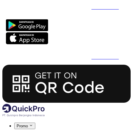
Daftar Super Cepat Pakai QuickPro Apps -
Install Sekarang
Daftar Super Cepat Pakai QuickPro Apps -
Install Sekarang
Promo