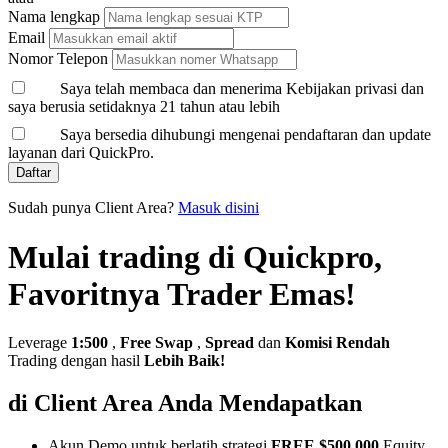
Nama lengkap
Email
Nomor Telepon
Saya telah membaca dan menerima Kebijakan privasi dan
saya berusia setidaknya 21 tahun atau lebih
Saya bersedia dihubungi mengenai pendaftaran dan update
layanan dari QuickPro.
Daftar
Sudah punya Client Area?
Masuk disini
Mulai trading di Quickpro,
Favoritnya Trader Emas!
Leverage
1:500
,
Free Swap
,
Spread
dan
Komisi Rendah
Trading dengan hasil
Lebih Baik!
di Client Area Anda Mendapatkan
Akun Demo untuk berlatih strategi
FREE $500,000
Equity