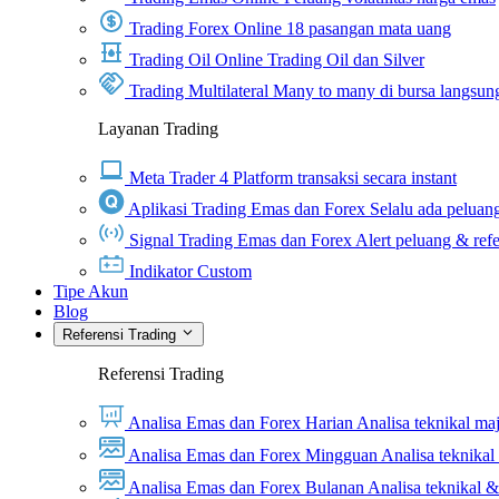
Trading Forex Online
18 pasangan mata uang
Trading Oil Online
Trading Oil dan Silver
Trading Multilateral
Many to many di bursa langsun
Layanan Trading
Meta Trader 4
Platform transaksi secara instant
Aplikasi Trading Emas dan Forex
Selalu ada peluang
Signal Trading Emas dan Forex
Alert peluang & refe
Indikator Custom
Tipe Akun
Blog
Referensi Trading
Referensi Trading
Analisa Emas dan Forex Harian
Analisa teknikal ma
Analisa Emas dan Forex Mingguan
Analisa teknika
Analisa Emas dan Forex Bulanan
Analisa teknikal 