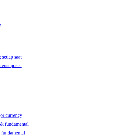
g
 setiap saat
rensi posisi
jor currency
l & fundamental
& fundamental