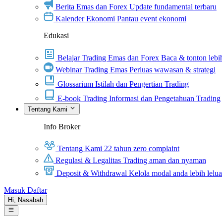
Berita Emas dan Forex
Update fundamental terbaru
Kalender Ekonomi
Pantau event ekonomi
Edukasi
Belajar Trading Emas dan Forex
Baca & tonton lebih
Webinar Trading Emas
Perluas wawasan & strategi
Glossarium
Istilah dan Pengertian Trading
E-book Trading
Informasi dan Pengetahuan Trading
Tentang Kami
Info Broker
Tentang Kami
22 tahun zero complaint
Regulasi & Legalitas
Trading aman dan nyaman
Deposit & Withdrawal
Kelola modal anda lebih lelu
Masuk
Daftar
Hi,
Nasabah