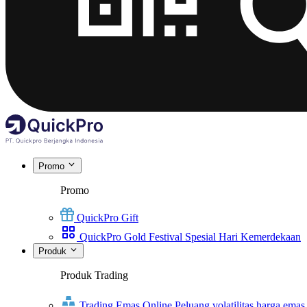
Promo
Promo
QuickPro Gift
QuickPro Gold Festival Spesial Hari Kemerdekaan
Produk
Produk Trading
Trading Emas Online
Peluang volatilitas harga emas