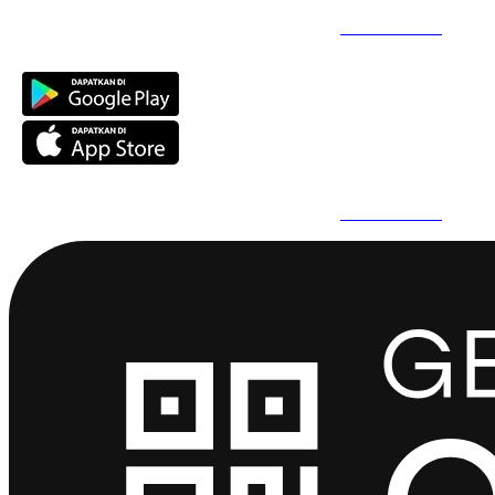
Daftar Super Cepat Pakai QuickPro Apps -
Install Sekarang
Daftar Super Cepat Pakai QuickPro Apps -
Install Sekarang