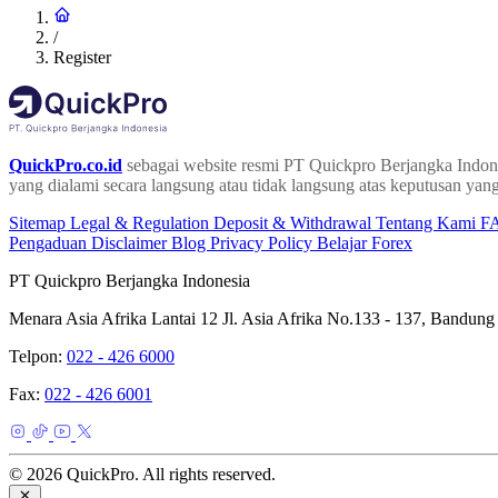
/
Register
QuickPro.co.id
sebagai website resmi PT Quickpro Berjangka Indone
yang dialami secara langsung atau tidak langsung atas keputusan yang
Sitemap
Legal & Regulation
Deposit & Withdrawal
Tentang Kami
F
Pengaduan
Disclaimer
Blog
Privacy Policy
Belajar Forex
PT Quickpro Berjangka Indonesia
Menara Asia Afrika Lantai 12 Jl. Asia Afrika No.133 - 137, Bandung
Telpon:
022 - 426 6000
Fax:
022 - 426 6001
© 2026 QuickPro. All rights reserved.