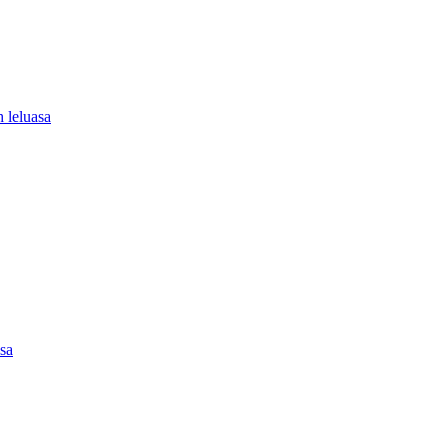
 leluasa
asa