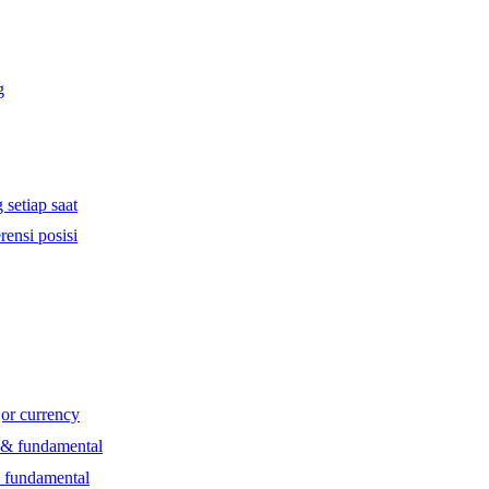
g
 setiap saat
rensi posisi
jor currency
l & fundamental
& fundamental