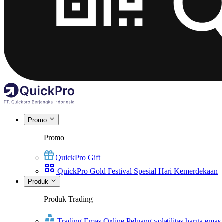
Promo
Promo
QuickPro Gift
QuickPro Gold Festival Spesial Hari Kemerdekaan
Produk
Produk Trading
Trading Emas Online
Peluang volatilitas harga emas