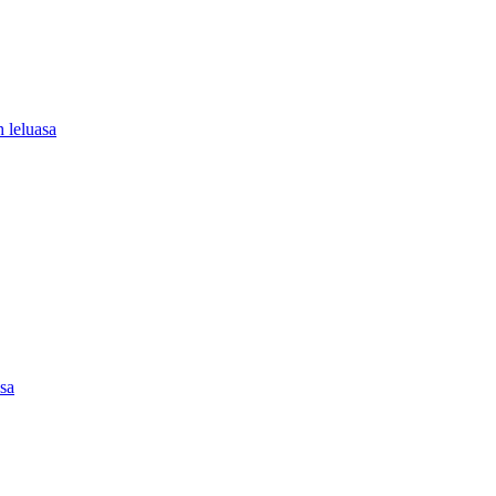
 leluasa
asa