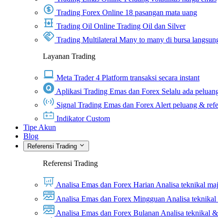
Trading Forex Online
18 pasangan mata uang
Trading Oil Online
Trading Oil dan Silver
Trading Multilateral
Many to many di bursa langsun
Layanan Trading
Meta Trader 4
Platform transaksi secara instant
Aplikasi Trading Emas dan Forex
Selalu ada peluang
Signal Trading Emas dan Forex
Alert peluang & refe
Indikator Custom
Tipe Akun
Blog
Referensi Trading
Referensi Trading
Analisa Emas dan Forex Harian
Analisa teknikal ma
Analisa Emas dan Forex Mingguan
Analisa teknika
Analisa Emas dan Forex Bulanan
Analisa teknikal 