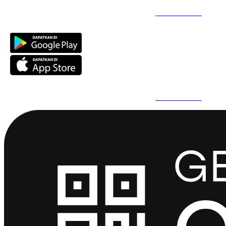
Daftar Super Cepat Pakai QuickPro Apps -
Install Sekarang
Daftar Super Cepat Pakai QuickPro Apps -
Install Sekarang