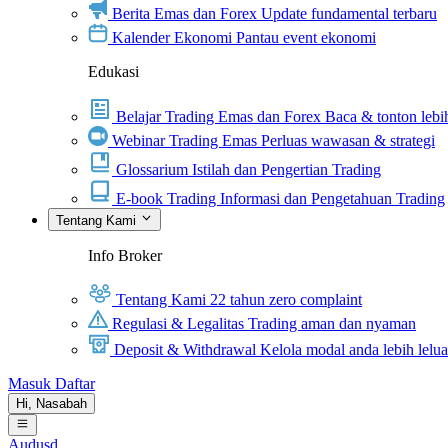
Berita Emas dan Forex
Update fundamental terbaru
Kalender Ekonomi
Pantau event ekonomi
Edukasi
Belajar Trading Emas dan Forex
Baca & tonton lebih
Webinar Trading Emas
Perluas wawasan & strategi
Glossarium
Istilah dan Pengertian Trading
E-book Trading
Informasi dan Pengetahuan Trading
Tentang Kami
Info Broker
Tentang Kami
22 tahun zero complaint
Regulasi & Legalitas
Trading aman dan nyaman
Deposit & Withdrawal
Kelola modal anda lebih lelu
Masuk
Daftar
Hi,
Nasabah
Audusd