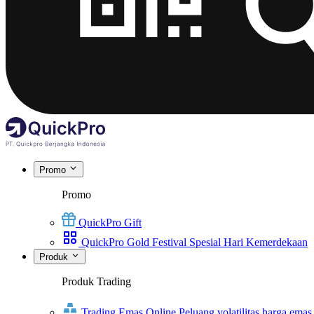
Promo
Promo
QuickPro Gift
QuickPro Gold Festival Spesial Hari Kemerdekaan
Produk
Produk Trading
Trading Emas Online
Peluang volatilitas harga emas