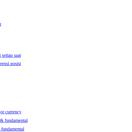
g
 setiap saat
rensi posisi
jor currency
l & fundamental
& fundamental