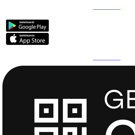
Daftar Super Cepat Pakai QuickPro Apps -
Install Sekarang
Daftar Super Cepat Pakai QuickPro Apps -
Install Sekarang