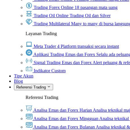
Trading Forex Online
18 pasangan mata uang
Trading Oil Online
Trading Oil dan Silver
Trading Multilateral
Many to many di bursa langsun
Layanan Trading
Meta Trader 4
Platform transaksi secara instant
Aplikasi Trading Emas dan Forex
Selalu ada peluang
Signal Trading Emas dan Forex
Alert peluang & refe
Indikator Custom
Tipe Akun
Blog
Referensi Trading
Referensi Trading
Analisa Emas dan Forex Harian
Analisa teknikal ma
Analisa Emas dan Forex Mingguan
Analisa teknika
Analisa Emas dan Forex Bulanan
Analisa teknikal 