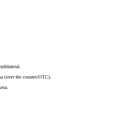
ltilateral.
sa (over the counter/OTC).
ursa.