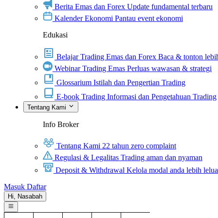
Berita Emas dan Forex
Update fundamental terbaru
Kalender Ekonomi
Pantau event ekonomi
Edukasi
Belajar Trading Emas dan Forex
Baca & tonton lebih
Webinar Trading Emas
Perluas wawasan & strategi
Glossarium
Istilah dan Pengertian Trading
E-book Trading
Informasi dan Pengetahuan Trading
Tentang Kami
Info Broker
Tentang Kami
22 tahun zero complaint
Regulasi & Legalitas
Trading aman dan nyaman
Deposit & Withdrawal
Kelola modal anda lebih lelu
Masuk
Daftar
Hi,
Nasabah