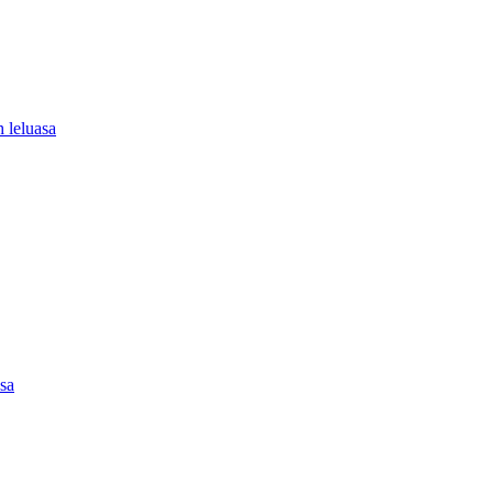
 leluasa
asa