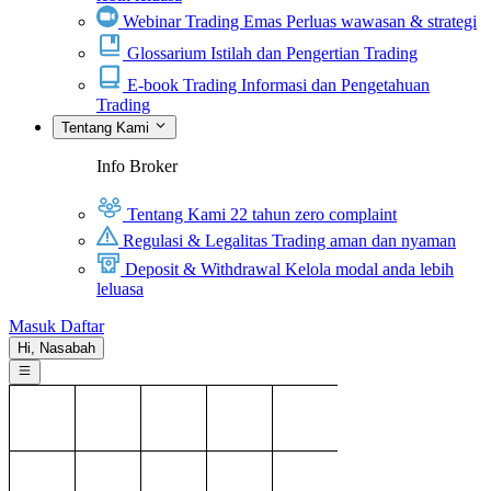
Webinar Trading Emas
Perluas wawasan & strategi
Glossarium
Istilah dan Pengertian Trading
E-book Trading
Informasi dan Pengetahuan
Trading
Tentang Kami
Info Broker
Tentang Kami
22 tahun zero complaint
Regulasi & Legalitas
Trading aman dan nyaman
Deposit & Withdrawal
Kelola modal anda lebih
leluasa
Masuk
Daftar
Hi,
Nasabah