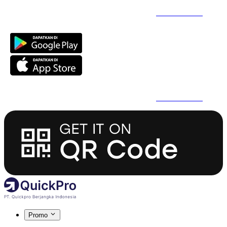
Daftar Super Cepat Pakai QuickPro Apps -
Install Sekarang
Daftar Super Cepat Pakai QuickPro Apps -
Install Sekarang
Promo