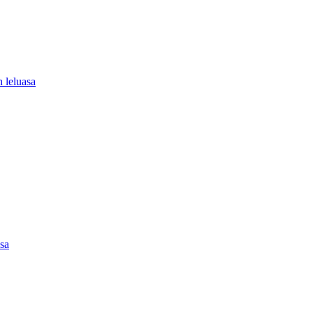
 leluasa
asa