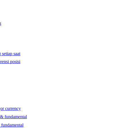
g
 setiap saat
rensi posisi
jor currency
l & fundamental
& fundamental