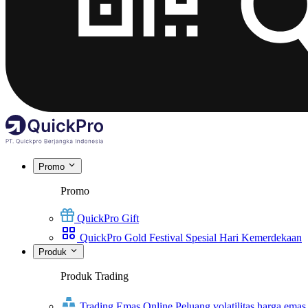
Promo
Promo
QuickPro Gift
QuickPro Gold Festival Spesial Hari Kemerdekaan
Produk
Produk Trading
Trading Emas Online
Peluang volatilitas harga emas