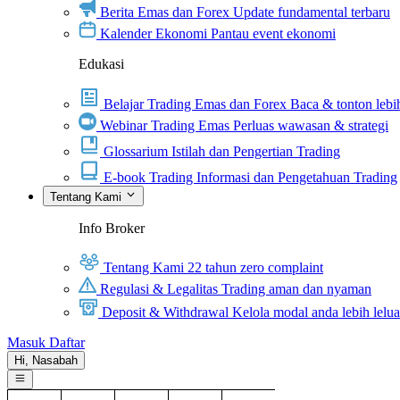
Berita Emas dan Forex
Update fundamental terbaru
Kalender Ekonomi
Pantau event ekonomi
Edukasi
Belajar Trading Emas dan Forex
Baca & tonton lebih
Webinar Trading Emas
Perluas wawasan & strategi
Glossarium
Istilah dan Pengertian Trading
E-book Trading
Informasi dan Pengetahuan Trading
Tentang Kami
Info Broker
Tentang Kami
22 tahun zero complaint
Regulasi & Legalitas
Trading aman dan nyaman
Deposit & Withdrawal
Kelola modal anda lebih lelu
Masuk
Daftar
Hi,
Nasabah