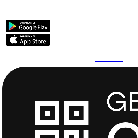
Daftar Super Cepat Pakai QuickPro Apps -
Install Sekarang
Daftar Super Cepat Pakai QuickPro Apps -
Install Sekarang