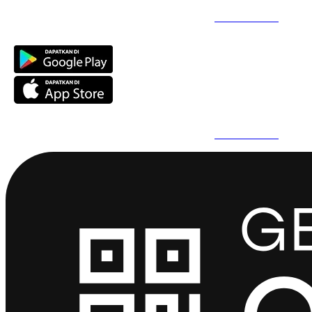
Daftar Super Cepat Pakai QuickPro Apps -
Install Sekarang
Daftar Super Cepat Pakai QuickPro Apps -
Install Sekarang