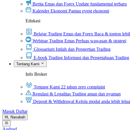
Berita Emas dan Forex
Update fundamental terbaru
Kalender Ekonomi
Pantau event ekonomi
Edukasi
Belajar Trading Emas dan Forex
Baca & tonton lebih
Webinar Trading Emas
Perluas wawasan & strategi
Glossarium
Istilah dan Pengertian Trading
E-book Trading
Informasi dan Pengetahuan Trading
Tentang Kami
Info Broker
Tentang Kami
22 tahun zero complaint
Regulasi & Legalitas
Trading aman dan nyaman
Deposit & Withdrawal
Kelola modal anda lebih lelu
Masuk
Daftar
Hi,
Nasabah
Audusd