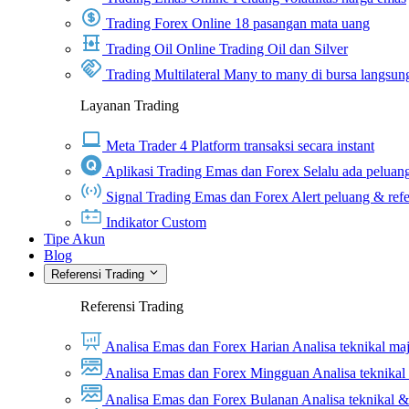
Trading Forex Online
18 pasangan mata uang
Trading Oil Online
Trading Oil dan Silver
Trading Multilateral
Many to many di bursa langsun
Layanan Trading
Meta Trader 4
Platform transaksi secara instant
Aplikasi Trading Emas dan Forex
Selalu ada peluang
Signal Trading Emas dan Forex
Alert peluang & refe
Indikator Custom
Tipe Akun
Blog
Referensi Trading
Referensi Trading
Analisa Emas dan Forex Harian
Analisa teknikal ma
Analisa Emas dan Forex Mingguan
Analisa teknika
Analisa Emas dan Forex Bulanan
Analisa teknikal 