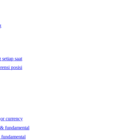
g
 setiap saat
rensi posisi
jor currency
l & fundamental
& fundamental