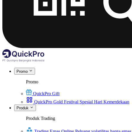
Promo
Promo
QuickPro Gift
QuickPro Gold Festival Spesial Hari Kemerdekaan
Produk
Produk Trading
Trading Emas Online
Peluang volatilitas harga emas