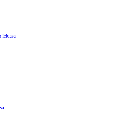
 leluasa
asa