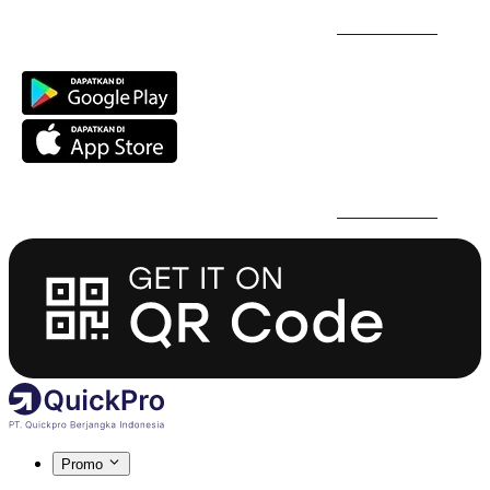
Daftar Super Cepat Pakai QuickPro Apps -
Install Sekarang
Daftar Super Cepat Pakai QuickPro Apps -
Install Sekarang
Promo