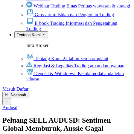
Webinar Trading Emas
Perluas wawasan & strategi
Glossarium
Istilah dan Pengertian Trading
E-book Trading
Informasi dan Pengetahuan
Trading
Tentang Kami
Info Broker
Tentang Kami
22 tahun zero complaint
Regulasi & Legalitas
Trading aman dan nyaman
Deposit & Withdrawal
Kelola modal anda lebih
leluasa
Masuk
Daftar
Hi,
Nasabah
Audusd
Peluang SELL AUDUSD: Sentimen
Global Memburuk, Aussie Gagal