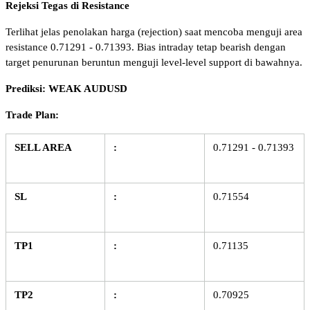
Rejeksi Tegas di Resistance
Terlihat jelas penolakan harga (rejection) saat mencoba menguji area 
resistance 0.71291 - 0.71393. Bias intraday tetap bearish dengan 
target penurunan beruntun menguji level-level support di bawahnya.
Prediksi: WEAK AUDUSD
Trade Plan:
SELL AREA
:
0.71291 - 0.71393
SL
:
0.71554
TP1
:
0.71135
TP2
:
0.70925