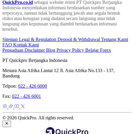
QuickPro.co.id
sebagai website resmi PT Quickpro Berjangka
Indonesia menyediakan informasi berdasarkan sumber yang
terpercaya, namun tidak bertanggung jawab atas segala bentuk
risiko atau kerugian yang dialami secara langsung atau tidak
langsung atas keputusan yang diambil berdasarkan informasi
tersebut.
Sitemap
Legal & Regulation
Deposit & Withdrawal
Tentang Kami
FAQ
Kontak Kami
Pengaduan
Disclaimer
Blog
Privacy Policy
Belajar Forex
PT Quickpro Berjangka Indonesia
Menara Asia Afrika Lantai 12 Jl. Asia Afrika No.133 - 137,
Bandung
Telpon:
022 - 426 6000
Fax:
022 - 426 6001
© 2026 QuickPro. All rights reserved.