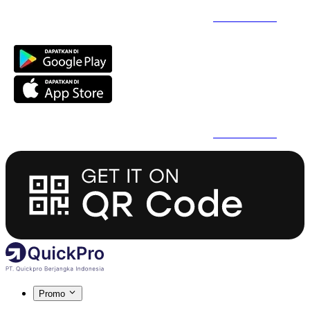
Daftar Super Cepat Pakai QuickPro Apps -
Install Sekarang
Daftar Super Cepat Pakai QuickPro Apps -
Install Sekarang
Promo