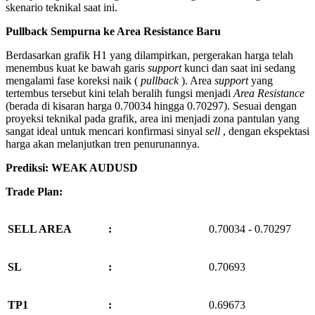
skenario teknikal saat ini.
Pullback Sempurna ke Area Resistance Baru
Berdasarkan grafik H1 yang dilampirkan, pergerakan harga telah
menembus kuat ke bawah garis
support
kunci dan saat ini sedang
mengalami fase koreksi naik (
pullback
). Area
support
yang
tertembus tersebut kini telah beralih fungsi menjadi
Area Resistance
(berada di kisaran harga 0.70034 hingga 0.70297). Sesuai dengan
proyeksi teknikal pada grafik, area ini menjadi zona pantulan yang
sangat ideal untuk mencari konfirmasi sinyal
sell
, dengan ekspektasi
harga akan melanjutkan tren penurunannya.
Prediksi: WEAK AUDUSD
Trade Plan:
SELL AREA
:
0.70034 - 0.70297
SL
:
0.70693
TP1
:
0.69673