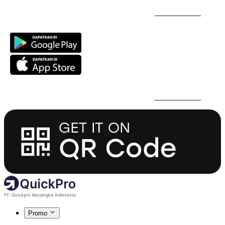
Daftar Super Cepat Pakai QuickPro Apps -
Install Sekarang
Daftar Super Cepat Pakai QuickPro Apps -
Install Sekarang
Promo