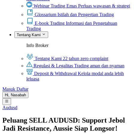
Webinar Trading Emas
Perluas wawasan & strategi
Glossarium
Istilah dan Pengertian Trading
E-book Trading
Informasi dan Pengetahuan
Trading
Tentang Kami
Info Broker
Tentang Kami
22 tahun zero complaint
Regulasi & Legalitas
Trading aman dan nyaman
Deposit & Withdrawal
Kelola modal anda lebih
leluasa
Masuk
Daftar
Hi,
Nasabah
Audusd
Peluang SELL AUDUSD: Support Jebol
Jadi Resistance, Aussie Siap Longsor!