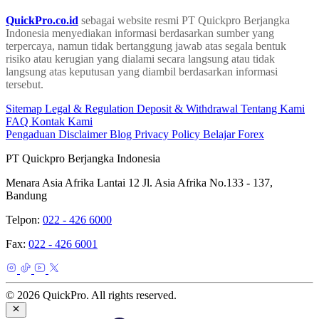
QuickPro.co.id
sebagai website resmi PT Quickpro Berjangka
Indonesia menyediakan informasi berdasarkan sumber yang
terpercaya, namun tidak bertanggung jawab atas segala bentuk
risiko atau kerugian yang dialami secara langsung atau tidak
langsung atas keputusan yang diambil berdasarkan informasi
tersebut.
Sitemap
Legal & Regulation
Deposit & Withdrawal
Tentang Kami
FAQ
Kontak Kami
Pengaduan
Disclaimer
Blog
Privacy Policy
Belajar Forex
PT Quickpro Berjangka Indonesia
Menara Asia Afrika Lantai 12 Jl. Asia Afrika No.133 - 137,
Bandung
Telpon:
022 - 426 6000
Fax:
022 - 426 6001
© 2026 QuickPro. All rights reserved.