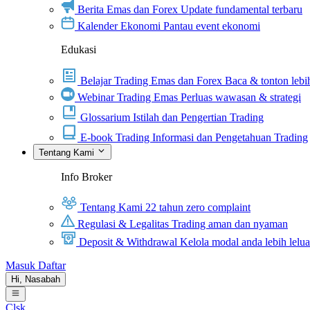
Berita Emas dan Forex
Update fundamental terbaru
Kalender Ekonomi
Pantau event ekonomi
Edukasi
Belajar Trading Emas dan Forex
Baca & tonton lebih
Webinar Trading Emas
Perluas wawasan & strategi
Glossarium
Istilah dan Pengertian Trading
E-book Trading
Informasi dan Pengetahuan Trading
Tentang Kami
Info Broker
Tentang Kami
22 tahun zero complaint
Regulasi & Legalitas
Trading aman dan nyaman
Deposit & Withdrawal
Kelola modal anda lebih lelu
Masuk
Daftar
Hi,
Nasabah
Clsk