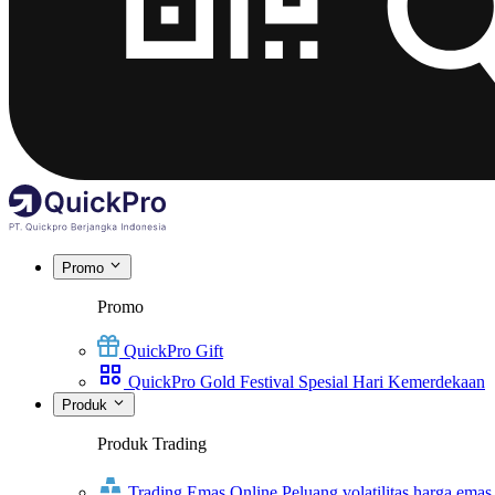
Promo
Promo
QuickPro Gift
QuickPro Gold Festival Spesial Hari Kemerdekaan
Produk
Produk Trading
Trading Emas Online
Peluang volatilitas harga emas