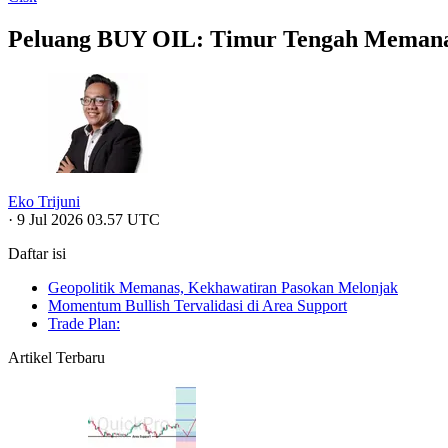
Peluang BUY OIL: Timur Tengah Memanas
Eko Trijuni
·
9 Jul 2026 03.57 UTC
Daftar isi
Geopolitik Memanas, Kekhawatiran Pasokan Melonjak
Momentum Bullish Tervalidasi di Area Support
Trade Plan:
Artikel Terbaru