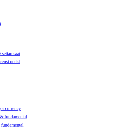
g
 setiap saat
rensi posisi
jor currency
l & fundamental
& fundamental