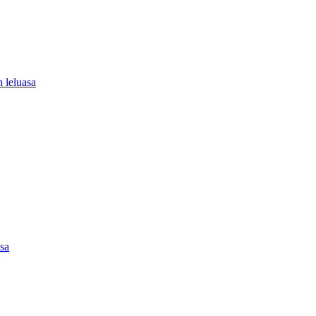
 leluasa
asa