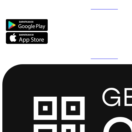
Daftar Super Cepat Pakai QuickPro Apps -
Install Sekarang
Daftar Super Cepat Pakai QuickPro Apps -
Install Sekarang