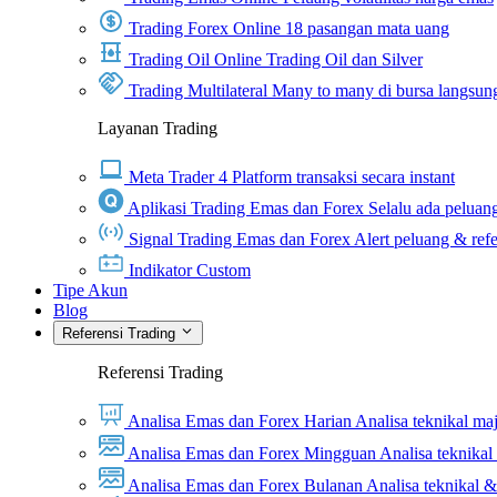
Trading Forex Online
18 pasangan mata uang
Trading Oil Online
Trading Oil dan Silver
Trading Multilateral
Many to many di bursa langsun
Layanan Trading
Meta Trader 4
Platform transaksi secara instant
Aplikasi Trading Emas dan Forex
Selalu ada peluang
Signal Trading Emas dan Forex
Alert peluang & refe
Indikator Custom
Tipe Akun
Blog
Referensi Trading
Referensi Trading
Analisa Emas dan Forex Harian
Analisa teknikal ma
Analisa Emas dan Forex Mingguan
Analisa teknika
Analisa Emas dan Forex Bulanan
Analisa teknikal 