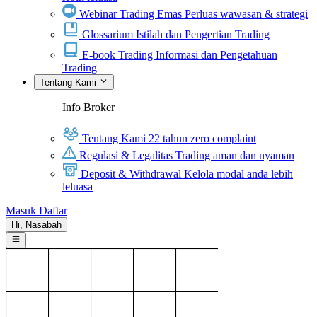
Webinar Trading Emas
Perluas wawasan & strategi
Glossarium
Istilah dan Pengertian Trading
E-book Trading
Informasi dan Pengetahuan
Trading
Tentang Kami
Info Broker
Tentang Kami
22 tahun zero complaint
Regulasi & Legalitas
Trading aman dan nyaman
Deposit & Withdrawal
Kelola modal anda lebih
leluasa
Masuk
Daftar
Hi,
Nasabah