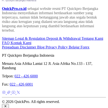
QuickPro.co.id
sebagai website resmi PT Quickpro Berjangka
Indonesia menyediakan informasi berdasarkan sumber yang
terpercaya, namun tidak bertanggung jawab atas segala bentuk
risiko atau kerugian yang dialami secara langsung atau tidak
langsung atas keputusan yang diambil berdasarkan informasi
tersebut.
Sitemap
Legal & Regulation
Deposit & Withdrawal
Tentang Kami
FAQ
Kontak Kami
Pengaduan
Disclaimer
Blog
Privacy Policy
Belajar Forex
PT Quickpro Berjangka Indonesia
Menara Asia Afrika Lantai 12 Jl. Asia Afrika No.133 - 137,
Bandung
Telpon:
022 - 426 6000
Fax:
022 - 426 6001
© 2026 QuickPro. All rights reserved.