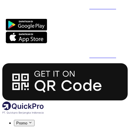
Daftar Super Cepat Pakai QuickPro Apps -
Install Sekarang
Daftar Super Cepat Pakai QuickPro Apps -
Install Sekarang
Promo