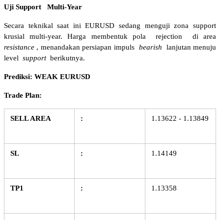
Uji Support
Multi-Year 
Secara teknikal saat ini EURUSD sedang menguji zona support 
krusial multi-year. Harga membentuk pola 
rejection 
di area 
resistance
, menandakan persiapan impuls 
bearish
 lanjutan menuju 
level 
support
 berikutnya.
Prediksi: WEAK EURUSD
Trade Plan:
SELL AREA
:
1.13622 - 1.13849
SL
:
1.14149
TP1
:
1.13358