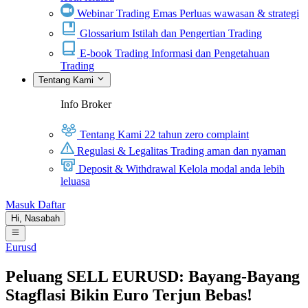
Webinar Trading Emas
Perluas wawasan & strategi
Glossarium
Istilah dan Pengertian Trading
E-book Trading
Informasi dan Pengetahuan
Trading
Tentang Kami
Info Broker
Tentang Kami
22 tahun zero complaint
Regulasi & Legalitas
Trading aman dan nyaman
Deposit & Withdrawal
Kelola modal anda lebih
leluasa
Masuk
Daftar
Hi,
Nasabah
Eurusd
Peluang SELL EURUSD: Bayang-Bayang
Stagflasi Bikin Euro Terjun Bebas!