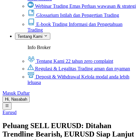
Webinar Trading Emas
Perluas wawasan & strategi
Glossarium
Istilah dan Pengertian Trading
E-book Trading
Informasi dan Pengetahuan
Trading
Tentang Kami
Info Broker
Tentang Kami
22 tahun zero complaint
Regulasi & Legalitas
Trading aman dan nyaman
Deposit & Withdrawal
Kelola modal anda lebih
leluasa
Masuk
Daftar
Hi,
Nasabah
Eurusd
Peluang SELL EURUSD: Ditahan
Trendline Bearish, EURUSD Siap Lanjut