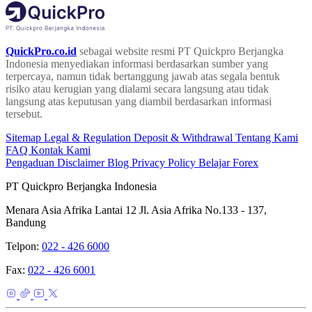
QuickPro.co.id
sebagai website resmi PT Quickpro Berjangka
Indonesia menyediakan informasi berdasarkan sumber yang
terpercaya, namun tidak bertanggung jawab atas segala bentuk
risiko atau kerugian yang dialami secara langsung atau tidak
langsung atas keputusan yang diambil berdasarkan informasi
tersebut.
Sitemap
Legal & Regulation
Deposit & Withdrawal
Tentang Kami
FAQ
Kontak Kami
Pengaduan
Disclaimer
Blog
Privacy Policy
Belajar Forex
PT Quickpro Berjangka Indonesia
Menara Asia Afrika Lantai 12 Jl. Asia Afrika No.133 - 137,
Bandung
Telpon:
022 - 426 6000
Fax:
022 - 426 6001