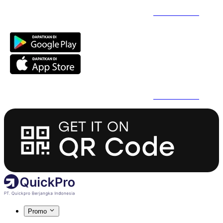
Daftar Super Cepat Pakai QuickPro Apps -
Install Sekarang
Daftar Super Cepat Pakai QuickPro Apps -
Install Sekarang
Promo