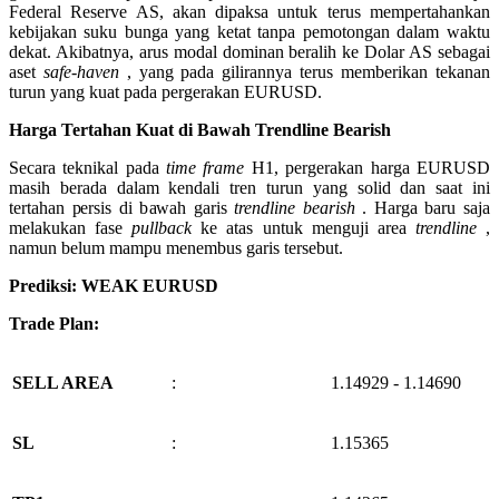
Federal Reserve AS, akan dipaksa untuk terus mempertahankan
kebijakan suku bunga yang ketat tanpa pemotongan dalam waktu
dekat. Akibatnya, arus modal dominan beralih ke Dolar AS sebagai
aset
safe-haven
, yang pada gilirannya terus memberikan tekanan
turun yang kuat pada pergerakan EURUSD.
Harga Tertahan Kuat di Bawah Trendline Bearish
Secara teknikal pada
time frame
H1, pergerakan harga EURUSD
masih berada dalam kendali tren turun yang solid dan saat ini
tertahan persis di bawah garis
trendline bearish
. Harga baru saja
melakukan fase
pullback
ke atas untuk menguji area
trendline
,
namun belum mampu menembus garis tersebut.
Prediksi: WEAK EURUSD
Trade Plan:
SELL AREA
:
1.14929 - 1.14690
SL
:
1.15365