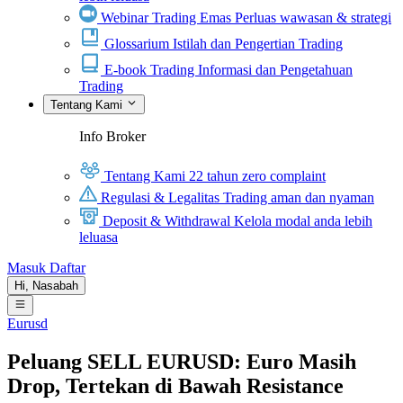
Webinar Trading Emas
Perluas wawasan & strategi
Glossarium
Istilah dan Pengertian Trading
E-book Trading
Informasi dan Pengetahuan
Trading
Tentang Kami
Info Broker
Tentang Kami
22 tahun zero complaint
Regulasi & Legalitas
Trading aman dan nyaman
Deposit & Withdrawal
Kelola modal anda lebih
leluasa
Masuk
Daftar
Hi,
Nasabah
Eurusd
Peluang SELL EURUSD: Euro Masih
Drop, Tertekan di Bawah Resistance