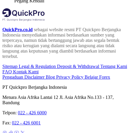
Pegang Kendali
QuickPro.co.id
sebagai website resmi PT Quickpro Berjangka
Indonesia menyediakan informasi berdasarkan sumber yang
terpercaya, namun tidak bertanggung jawab atas segala bentuk
risiko atau kerugian yang dialami secara langsung atau tidak
langsung atas keputusan yang diambil berdasarkan informasi
tersebut.
Sitemap
Legal & Regulation
Deposit & Withdrawal
Tentang Kami
FAQ
Kontak Kami
Pengaduan
Disclaimer
Blog
Privacy Policy
Belajar Forex
PT Quickpro Berjangka Indonesia
Menara Asia Afrika Lantai 12 Jl. Asia Afrika No.133 - 137,
Bandung
Telpon:
022 - 426 6000
Fax:
022 - 426 6001