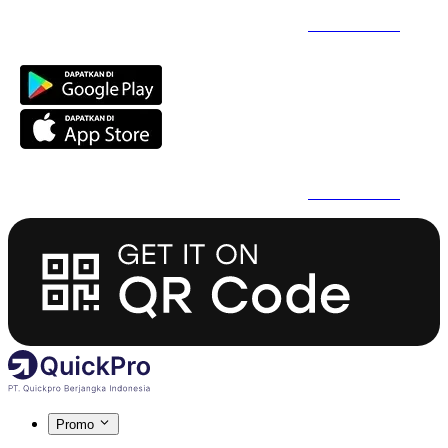
Daftar Super Cepat Pakai QuickPro Apps -
Install Sekarang
Daftar Super Cepat Pakai QuickPro Apps -
Install Sekarang
Promo