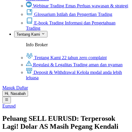
Webinar Trading Emas
Perluas wawasan & strategi
Glossarium
Istilah dan Pengertian Trading
E-book Trading
Informasi dan Pengetahuan
Trading
Tentang Kami
Info Broker
Tentang Kami
22 tahun zero complaint
Regulasi & Legalitas
Trading aman dan nyaman
Deposit & Withdrawal
Kelola modal anda lebih
leluasa
Masuk
Daftar
Hi,
Nasabah
Eurusd
Peluang SELL EURUSD: Terperosok
Lagi! Dolar AS Masih Pegang Kendali