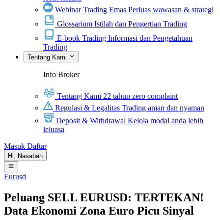
Webinar Trading Emas
Perluas wawasan & strategi
Glossarium
Istilah dan Pengertian Trading
E-book Trading
Informasi dan Pengetahuan
Trading
Tentang Kami
Info Broker
Tentang Kami
22 tahun zero complaint
Regulasi & Legalitas
Trading aman dan nyaman
Deposit & Withdrawal
Kelola modal anda lebih
leluasa
Masuk
Daftar
Hi,
Nasabah
Eurusd
Peluang SELL EURUSD: TERTEKAN!
Data Ekonomi Zona Euro Picu Sinyal