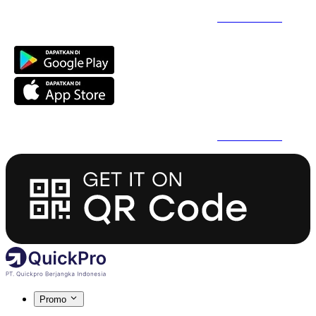
Daftar Super Cepat Pakai QuickPro Apps -
Install Sekarang
Daftar Super Cepat Pakai QuickPro Apps -
Install Sekarang
Promo