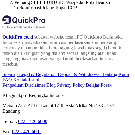
Peluang SELL EURUSD: Waspada! Pola Bearish
Terkonfirmasi Jelang Rapat ECB
QuickPro.co.id
sebagai website resmi PT Quickpro Berjangka
Indonesia menyediakan informasi berdasarkan sumber yang
terpercaya, namun tidak bertanggung jawab atas segala bentuk
risiko atau kerugian yang dialami secara langsung atau tidak
langsung atas keputusan yang diambil berdasarkan informasi
tersebut.
Sitemap
Legal & Regulation
Deposit & Withdrawal
Tentang Kami
FAQ
Kontak Kami
Pengaduan
Disclaimer
Blog
Privacy Policy
Belajar Forex
PT Quickpro Berjangka Indonesia
Menara Asia Afrika Lantai 12 Jl. Asia Afrika No.133 - 137,
Bandung
Telpon:
022 - 426 6000
Fax:
022 - 426 6001