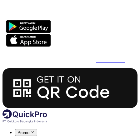
Daftar Super Cepat Pakai QuickPro Apps -
Install Sekarang
Daftar Super Cepat Pakai QuickPro Apps -
Install Sekarang
Promo