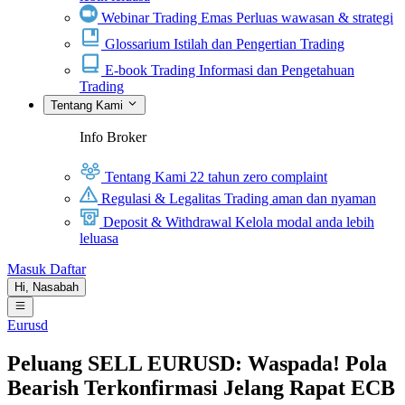
Webinar Trading Emas
Perluas wawasan & strategi
Glossarium
Istilah dan Pengertian Trading
E-book Trading
Informasi dan Pengetahuan
Trading
Tentang Kami
Info Broker
Tentang Kami
22 tahun zero complaint
Regulasi & Legalitas
Trading aman dan nyaman
Deposit & Withdrawal
Kelola modal anda lebih
leluasa
Masuk
Daftar
Hi,
Nasabah
Eurusd
Peluang SELL EURUSD: Waspada! Pola
Bearish Terkonfirmasi Jelang Rapat ECB