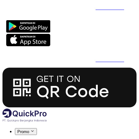
Daftar Super Cepat Pakai QuickPro Apps -
Install Sekarang
Daftar Super Cepat Pakai QuickPro Apps -
Install Sekarang
Promo