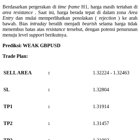
Berdasarkan pergerakan di
time frame
H1, harga masih tertahan di
area resistance
. Saat ini, harga berada tepat di dalam zona
Area
Entry
dan mulai memperlihatkan penolakan (
rejection
) ke arah
bawah. Bias
intraday
beralih menjadi
bearish
selama harga tidak
menembus batas atas
resistance
tersebut, dengan potensi penurunan
menuju level
support
berikutnya.
Prediksi: WEAK GBPUSD
Trade Plan:
SELL AREA
:
1.32224 - 1.32463
SL
:
1.32804
TP1
:
1.31914
TP2
:
1.31457