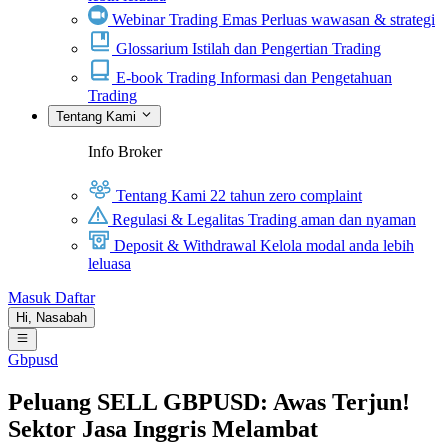
Webinar Trading Emas
Perluas wawasan & strategi
Glossarium
Istilah dan Pengertian Trading
E-book Trading
Informasi dan Pengetahuan
Trading
Tentang Kami
Info Broker
Tentang Kami
22 tahun zero complaint
Regulasi & Legalitas
Trading aman dan nyaman
Deposit & Withdrawal
Kelola modal anda lebih
leluasa
Masuk
Daftar
Hi,
Nasabah
Gbpusd
Peluang SELL GBPUSD: Awas Terjun!
Sektor Jasa Inggris Melambat