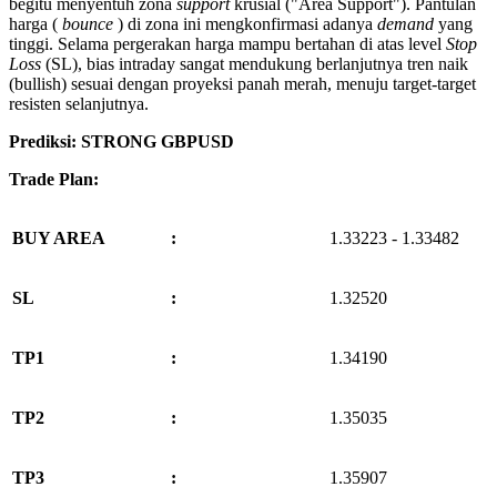
begitu menyentuh zona
support
krusial ("Area Support"). Pantulan
harga (
bounce
) di zona ini mengkonfirmasi adanya
demand
yang
tinggi. Selama pergerakan harga mampu bertahan di atas level
Stop
Loss
(SL), bias intraday sangat mendukung berlanjutnya tren naik
(bullish) sesuai dengan proyeksi panah merah, menuju target-target
resisten selanjutnya.
Prediksi: STRONG GBPUSD
Trade Plan:
BUY AREA
:
1.33223 - 1.33482
SL
:
1.32520
TP1
:
1.34190
TP2
:
1.35035
TP3
:
1.35907