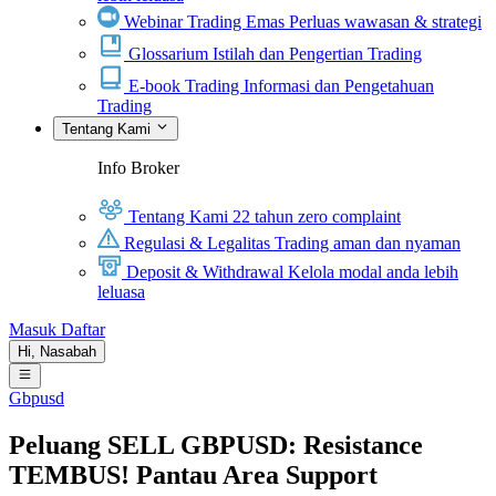
Webinar Trading Emas
Perluas wawasan & strategi
Glossarium
Istilah dan Pengertian Trading
E-book Trading
Informasi dan Pengetahuan
Trading
Tentang Kami
Info Broker
Tentang Kami
22 tahun zero complaint
Regulasi & Legalitas
Trading aman dan nyaman
Deposit & Withdrawal
Kelola modal anda lebih
leluasa
Masuk
Daftar
Hi,
Nasabah
Gbpusd
Peluang SELL GBPUSD: Resistance
TEMBUS! Pantau Area Support