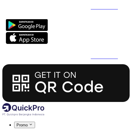
Daftar Super Cepat Pakai QuickPro Apps -
Install Sekarang
Daftar Super Cepat Pakai QuickPro Apps -
Install Sekarang
Promo