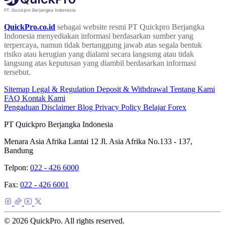
QuickPro.co.id
sebagai website resmi PT Quickpro Berjangka
Indonesia menyediakan informasi berdasarkan sumber yang
terpercaya, namun tidak bertanggung jawab atas segala bentuk
risiko atau kerugian yang dialami secara langsung atau tidak
langsung atas keputusan yang diambil berdasarkan informasi
tersebut.
Sitemap
Legal & Regulation
Deposit & Withdrawal
Tentang Kami
FAQ
Kontak Kami
Pengaduan
Disclaimer
Blog
Privacy Policy
Belajar Forex
PT Quickpro Berjangka Indonesia
Menara Asia Afrika Lantai 12 Jl. Asia Afrika No.133 - 137,
Bandung
Telpon:
022 - 426 6000
Fax:
022 - 426 6001
© 2026 QuickPro. All rights reserved.