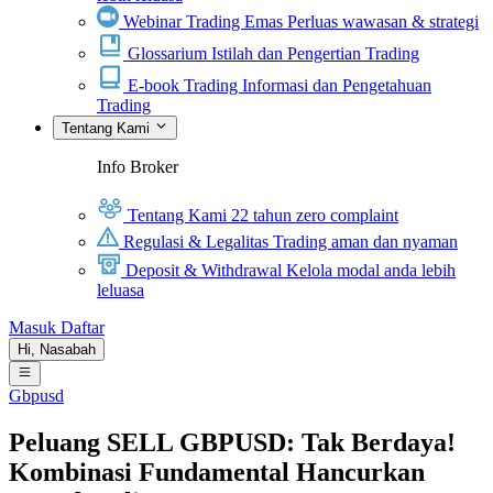
Webinar Trading Emas
Perluas wawasan & strategi
Glossarium
Istilah dan Pengertian Trading
E-book Trading
Informasi dan Pengetahuan
Trading
Tentang Kami
Info Broker
Tentang Kami
22 tahun zero complaint
Regulasi & Legalitas
Trading aman dan nyaman
Deposit & Withdrawal
Kelola modal anda lebih
leluasa
Masuk
Daftar
Hi,
Nasabah
Gbpusd
Peluang SELL GBPUSD: Tak Berdaya!
Kombinasi Fundamental Hancurkan