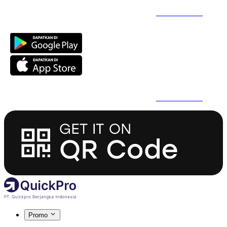
Daftar Super Cepat Pakai QuickPro Apps -
Install Sekarang
Daftar Super Cepat Pakai QuickPro Apps -
Install Sekarang
Promo