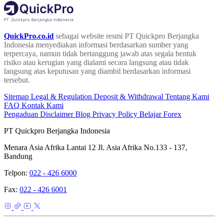
QuickPro.co.id
sebagai website resmi PT Quickpro Berjangka
Indonesia menyediakan informasi berdasarkan sumber yang
terpercaya, namun tidak bertanggung jawab atas segala bentuk
risiko atau kerugian yang dialami secara langsung atau tidak
langsung atas keputusan yang diambil berdasarkan informasi
tersebut.
Sitemap
Legal & Regulation
Deposit & Withdrawal
Tentang Kami
FAQ
Kontak Kami
Pengaduan
Disclaimer
Blog
Privacy Policy
Belajar Forex
PT Quickpro Berjangka Indonesia
Menara Asia Afrika Lantai 12 Jl. Asia Afrika No.133 - 137,
Bandung
Telpon:
022 - 426 6000
Fax:
022 - 426 6001