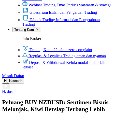
Webinar Trading Emas
Perluas wawasan & strategi
Glossarium
Istilah dan Pengertian Trading
E-book Trading
Informasi dan Pengetahuan
Trading
Tentang Kami
Info Broker
Tentang Kami
22 tahun zero complaint
Regulasi & Legalitas
Trading aman dan nyaman
Deposit & Withdrawal
Kelola modal anda lebih
leluasa
Masuk
Daftar
Hi,
Nasabah
Nzdusd
Peluang BUY NZDUSD: Sentimen Bisnis
Melonjak, Kiwi Bersiap Terbang Lebih