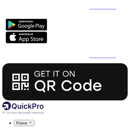
Daftar Super Cepat Pakai QuickPro Apps -
Install Sekarang
Daftar Super Cepat Pakai QuickPro Apps -
Install Sekarang
Promo