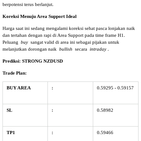
berpotensi terus berlanjut. 
Koreksi Menuju Area Support Ideal 
Harga saat ini sedang mengalami koreksi sehat pasca lonjakan naik 
dan tertahan dengan rapi di Area Support pada time frame H1. 
Peluang 
buy
 sangat valid di area ini sebagai pijakan untuk 
melanjutkan dorongan naik 
bullish
 secara 
intraday
. 
Prediksi: STRONG NZDUSD 
Trade Plan:
BUY AREA
:
0.59295 - 0.59157
SL
:
0.58982
TP1
:
0.59466