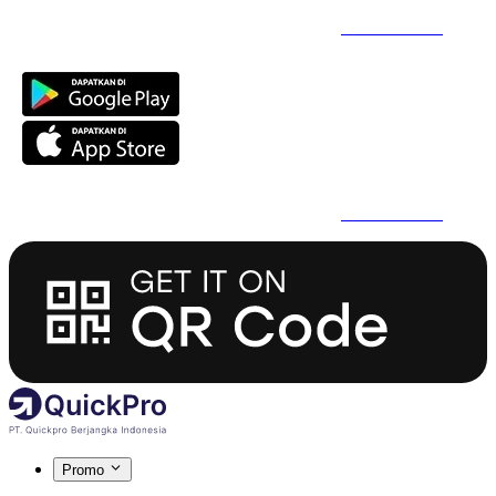
Daftar Super Cepat Pakai QuickPro Apps -
Install Sekarang
Daftar Super Cepat Pakai QuickPro Apps -
Install Sekarang
Promo