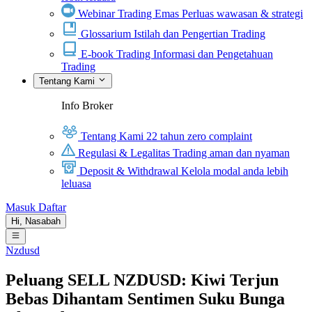
Webinar Trading Emas
Perluas wawasan & strategi
Glossarium
Istilah dan Pengertian Trading
E-book Trading
Informasi dan Pengetahuan
Trading
Tentang Kami
Info Broker
Tentang Kami
22 tahun zero complaint
Regulasi & Legalitas
Trading aman dan nyaman
Deposit & Withdrawal
Kelola modal anda lebih
leluasa
Masuk
Daftar
Hi,
Nasabah
Nzdusd
Peluang SELL NZDUSD: Kiwi Terjun
Bebas Dihantam Sentimen Suku Bunga