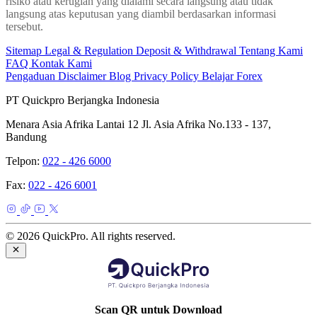
risiko atau kerugian yang dialami secara langsung atau tidak
langsung atas keputusan yang diambil berdasarkan informasi
tersebut.
Sitemap
Legal & Regulation
Deposit & Withdrawal
Tentang Kami
FAQ
Kontak Kami
Pengaduan
Disclaimer
Blog
Privacy Policy
Belajar Forex
PT Quickpro Berjangka Indonesia
Menara Asia Afrika Lantai 12 Jl. Asia Afrika No.133 - 137,
Bandung
Telpon:
022 - 426 6000
Fax:
022 - 426 6001
© 2026 QuickPro. All rights reserved.
Scan QR untuk Download