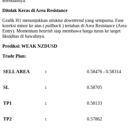
terendahnya.
Ditolak Keras di Area Resistance
Grafik H1 menunjukkan struktur
downtrend
yang sempurna. Fase
koreksi minor ke atas (
pullback
) tertahan di Area Resistance (Area
Entry). Momentum
bearish
siap membawa harga turun ke target
likuiditas di bawahnya.
Prediksi: WEAK NZDUSD
Trade Plan:
SELL AREA
:
0.58476 - 0.58314
SL
:
0.58705
TP1
:
0.58133
TP2
:
0.57862