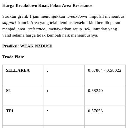
Harga Breakdown Kuat, Fokus Area Resistance
Struktur grafik 1 jam menunjukkan 
breakdown
 impulsif menembus 
support
 kunci. Area yang telah tembus tersebut kini beralih peran 
menjadi area 
resistance
, menawarkan setup 
sell
 intraday yang 
valid selama harga tidak kembali naik menembusnya.
Prediksi: WEAK NZDUSD
Trade Plan:
SELL AREA
:
0.57864 - 0.58022
SL
:
0.58240
TP1
:
0.57653