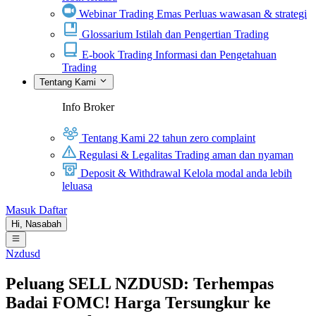
Webinar Trading Emas
Perluas wawasan & strategi
Glossarium
Istilah dan Pengertian Trading
E-book Trading
Informasi dan Pengetahuan
Trading
Tentang Kami
Info Broker
Tentang Kami
22 tahun zero complaint
Regulasi & Legalitas
Trading aman dan nyaman
Deposit & Withdrawal
Kelola modal anda lebih
leluasa
Masuk
Daftar
Hi,
Nasabah
Nzdusd
Peluang SELL NZDUSD: Terhempas
Badai FOMC! Harga Tersungkur ke