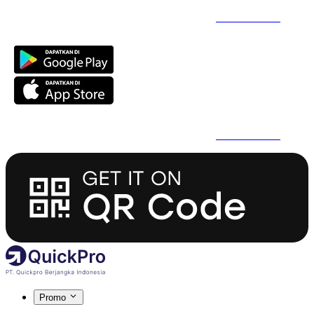
Daftar Super Cepat Pakai QuickPro Apps -
Install Sekarang
Daftar Super Cepat Pakai QuickPro Apps -
Install Sekarang
Promo