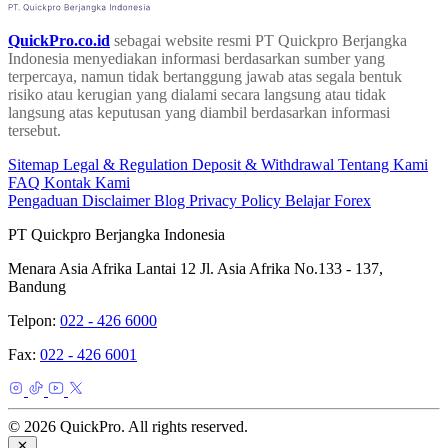
QuickPro.co.id
sebagai website resmi PT Quickpro Berjangka
Indonesia menyediakan informasi berdasarkan sumber yang
terpercaya, namun tidak bertanggung jawab atas segala bentuk
risiko atau kerugian yang dialami secara langsung atau tidak
langsung atas keputusan yang diambil berdasarkan informasi
tersebut.
Sitemap
Legal & Regulation
Deposit & Withdrawal
Tentang Kami
FAQ
Kontak Kami
Pengaduan
Disclaimer
Blog
Privacy Policy
Belajar Forex
PT Quickpro Berjangka Indonesia
Menara Asia Afrika Lantai 12 Jl. Asia Afrika No.133 - 137,
Bandung
Telpon:
022 - 426 6000
Fax:
022 - 426 6001
© 2026 QuickPro. All rights reserved.