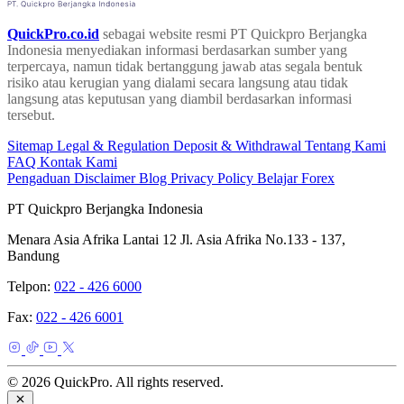
QuickPro.co.id
sebagai website resmi PT Quickpro Berjangka
Indonesia menyediakan informasi berdasarkan sumber yang
terpercaya, namun tidak bertanggung jawab atas segala bentuk
risiko atau kerugian yang dialami secara langsung atau tidak
langsung atas keputusan yang diambil berdasarkan informasi
tersebut.
Sitemap
Legal & Regulation
Deposit & Withdrawal
Tentang Kami
FAQ
Kontak Kami
Pengaduan
Disclaimer
Blog
Privacy Policy
Belajar Forex
PT Quickpro Berjangka Indonesia
Menara Asia Afrika Lantai 12 Jl. Asia Afrika No.133 - 137,
Bandung
Telpon:
022 - 426 6000
Fax:
022 - 426 6001
© 2026 QuickPro. All rights reserved.