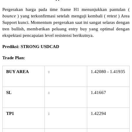
Pergerakan harga pada time frame H1 menunjukkan pantulan (
bounce
) yang terkonfirmasi setelah menguji kembali (
retest
) Area 
Support kunci. Momentum pergerakan saat ini sangat selaras dengan 
tren bullish, memberikan peluang entry buy yang optimal dengan 
ekspektasi pencapaian level resistensi berikutnya.
Prediksi: STRONG USDCAD
Trade Plan:
BUY AREA
:
1.42080 - 1.41935
SL
:
1.41667
TP1
:
1.42294