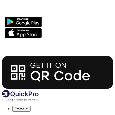
Daftar Super Cepat Pakai QuickPro Apps -
Install Sekarang
Daftar Super Cepat Pakai QuickPro Apps -
Install Sekarang
Promo