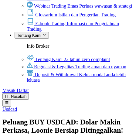
Webinar Trading Emas
Perluas wawasan & strategi
Glossarium
Istilah dan Pengertian Trading
E-book Trading
Informasi dan Pengetahuan
Trading
Tentang Kami
Info Broker
Tentang Kami
22 tahun zero complaint
Regulasi & Legalitas
Trading aman dan nyaman
Deposit & Withdrawal
Kelola modal anda lebih
leluasa
Masuk
Daftar
Hi,
Nasabah
Usdcad
Peluang BUY USDCAD: Dolar Makin
Perkasa, Loonie Bersiap Ditinggalkan!