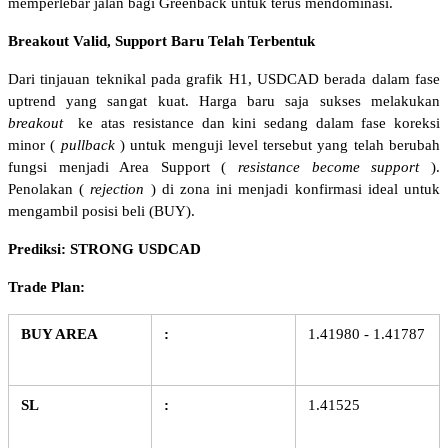
memperlebar jalan bagi Greenback untuk terus mendominasi.
Breakout Valid, Support Baru Telah Terbentuk
Dari tinjauan teknikal pada grafik H1, USDCAD berada dalam fase 
uptrend yang sangat kuat. Harga baru saja sukses melakukan 
breakout
 ke atas resistance dan kini sedang dalam fase koreksi 
minor (
pullback
) untuk menguji level tersebut yang telah berubah 
fungsi menjadi Area Support (
resistance become support
). 
Penolakan (
rejection
) di zona ini menjadi konfirmasi ideal untuk 
mengambil posisi beli (BUY).
Prediksi: STRONG USDCAD
Trade Plan:
BUY AREA
:
1.41980 - 1.41787
SL
:
1.41525