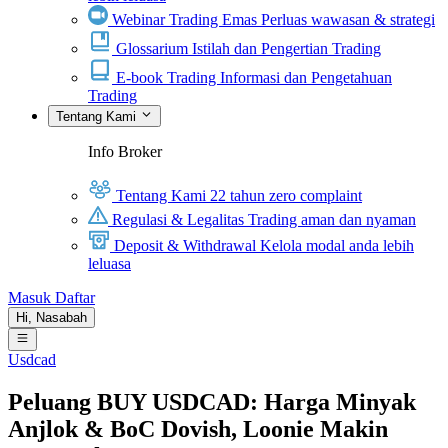
Webinar Trading Emas
Perluas wawasan & strategi
Glossarium
Istilah dan Pengertian Trading
E-book Trading
Informasi dan Pengetahuan
Trading
Tentang Kami
Info Broker
Tentang Kami
22 tahun zero complaint
Regulasi & Legalitas
Trading aman dan nyaman
Deposit & Withdrawal
Kelola modal anda lebih
leluasa
Masuk
Daftar
Hi,
Nasabah
Usdcad
Peluang BUY USDCAD: Harga Minyak
Anjlok & BoC Dovish, Loonie Makin