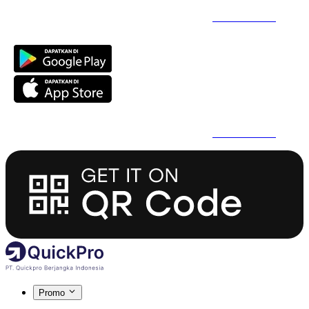
Daftar Super Cepat Pakai QuickPro Apps -
Install Sekarang
Daftar Super Cepat Pakai QuickPro Apps -
Install Sekarang
Promo