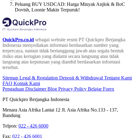
Peluang BUY USDCAD: Harga Minyak Anjlok & BoC
Dovish, Loonie Makin Terpuruk!
QuickPro.co.id
sebagai website resmi PT Quickpro Berjangka
Indonesia menyediakan informasi berdasarkan sumber yang
terpercaya, namun tidak bertanggung jawab atas segala bentuk
risiko atau kerugian yang dialami secara langsung atau tidak
langsung atas keputusan yang diambil berdasarkan informasi
tersebut.
Sitemap
Legal & Regulation
Deposit & Withdrawal
Tentang Kami
FAQ
Kontak Kami
Pengaduan
Disclaimer
Blog
Privacy Policy
Belajar Forex
PT Quickpro Berjangka Indonesia
Menara Asia Afrika Lantai 12 Jl. Asia Afrika No.133 - 137,
Bandung
Telpon:
022 - 426 6000
Fax:
022 - 426 6001