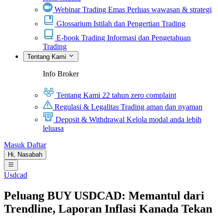
Webinar Trading Emas
Perluas wawasan & strategi
Glossarium
Istilah dan Pengertian Trading
E-book Trading
Informasi dan Pengetahuan
Trading
Tentang Kami
Info Broker
Tentang Kami
22 tahun zero complaint
Regulasi & Legalitas
Trading aman dan nyaman
Deposit & Withdrawal
Kelola modal anda lebih
leluasa
Masuk
Daftar
Hi,
Nasabah
Usdcad
Peluang BUY USDCAD: Memantul dari
Trendline, Laporan Inflasi Kanada Tekan