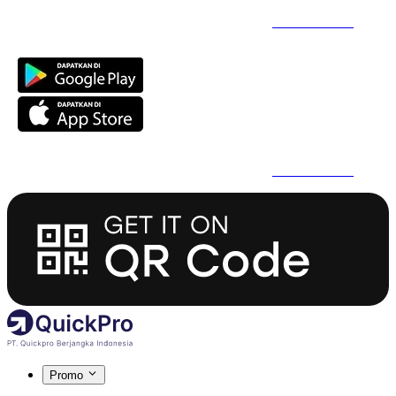
Daftar Super Cepat Pakai QuickPro Apps -
Install Sekarang
Daftar Super Cepat Pakai QuickPro Apps -
Install Sekarang
Promo