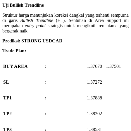
Uji Bullish Trendline
Struktur harga menunjukan koreksi dangkal yang terhenti sempurna
di garis
Bullish Trendline
(H1). Sentuhan di Area Support ini
merupakan
entry point
strategis untuk mengikuti tren utama yang
bergerak naik.
Prediksi: STRONG USDCAD
Trade Plan:
BUY AREA
:
1.37670 - 1.37501
SL
:
1.37272
TP1
:
1.37888
TP2
:
1.38202
TP3
:
1.38531