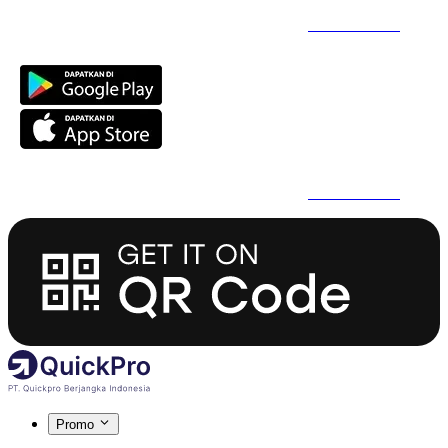
Daftar Super Cepat Pakai QuickPro Apps -
Install Sekarang
Daftar Super Cepat Pakai QuickPro Apps -
Install Sekarang
Promo