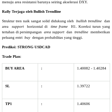
menuju area resistansi barunya seiring akselerasi DXY.
Rally Terjaga oleh Bullish Trendline
Struktur tren naik sangat solid didukung oleh 
bullish trendline
 dan 
area 
support
 horizontal di 
time frame
 H1. Koreksi turun yang 
tertahan di persimpangan 
area support
 dan 
trendline
 memberikan 
peluang entri 
buy
 dengan probabilitas yang tinggi.
Prediksi: STRONG USDCAD
Trade Plan:
BUY AREA
:
1.40082 - 1.40284
SL
:
1.39722
TP1
:
1.40606