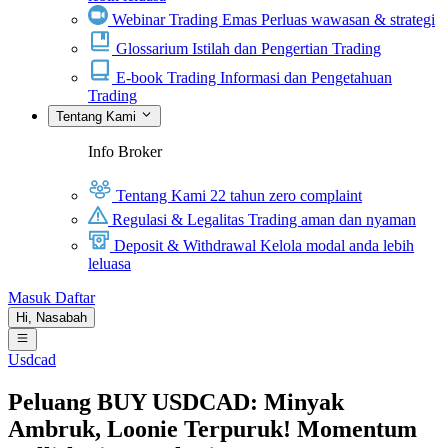
Webinar Trading Emas
Perluas wawasan & strategi
Glossarium
Istilah dan Pengertian Trading
E-book Trading
Informasi dan Pengetahuan
Trading
Tentang Kami
Info Broker
Tentang Kami
22 tahun zero complaint
Regulasi & Legalitas
Trading aman dan nyaman
Deposit & Withdrawal
Kelola modal anda lebih
leluasa
Masuk
Daftar
Hi,
Nasabah
Usdcad
Peluang BUY USDCAD: Minyak
Ambruk, Loonie Terpuruk! Momentum