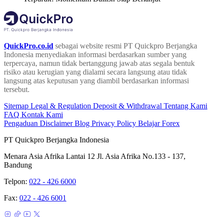
QuickPro.co.id
sebagai website resmi PT Quickpro Berjangka
Indonesia menyediakan informasi berdasarkan sumber yang
terpercaya, namun tidak bertanggung jawab atas segala bentuk
risiko atau kerugian yang dialami secara langsung atau tidak
langsung atas keputusan yang diambil berdasarkan informasi
tersebut.
Sitemap
Legal & Regulation
Deposit & Withdrawal
Tentang Kami
FAQ
Kontak Kami
Pengaduan
Disclaimer
Blog
Privacy Policy
Belajar Forex
PT Quickpro Berjangka Indonesia
Menara Asia Afrika Lantai 12 Jl. Asia Afrika No.133 - 137,
Bandung
Telpon:
022 - 426 6000
Fax:
022 - 426 6001