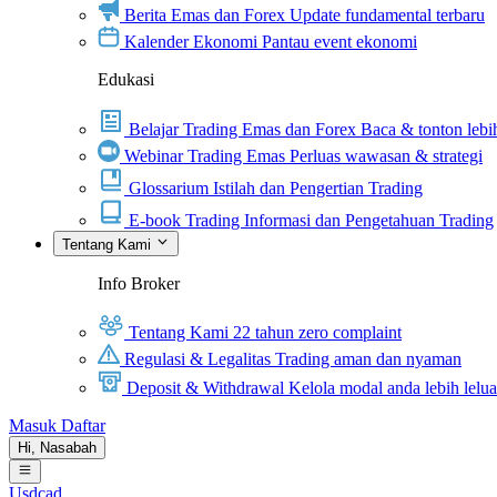
Berita Emas dan Forex
Update fundamental terbaru
Kalender Ekonomi
Pantau event ekonomi
Edukasi
Belajar Trading Emas dan Forex
Baca & tonton lebih
Webinar Trading Emas
Perluas wawasan & strategi
Glossarium
Istilah dan Pengertian Trading
E-book Trading
Informasi dan Pengetahuan Trading
Tentang Kami
Info Broker
Tentang Kami
22 tahun zero complaint
Regulasi & Legalitas
Trading aman dan nyaman
Deposit & Withdrawal
Kelola modal anda lebih lelu
Masuk
Daftar
Hi,
Nasabah
Usdcad