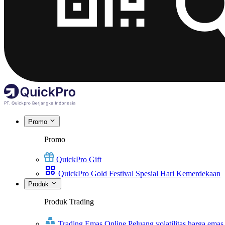
Promo
Promo
QuickPro Gift
QuickPro Gold Festival Spesial Hari Kemerdekaan
Produk
Produk Trading
Trading Emas Online
Peluang volatilitas harga emas