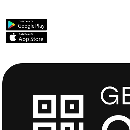
Daftar Super Cepat Pakai QuickPro Apps -
Install Sekarang
Daftar Super Cepat Pakai QuickPro Apps -
Install Sekarang