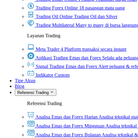
Trading Forex Online
18 pasangan mata uang
Trading Oil Online
Trading Oil dan Silver
Trading Multilateral
Many to many di bursa langsun
Layanan Trading
Meta Trader 4
Platform transaksi secara instant
Aplikasi Trading Emas dan Forex
Selalu ada peluang
Signal Trading Emas dan Forex
Alert peluang & refe
Indikator Custom
Tipe Akun
Blog
Referensi Trading
Referensi Trading
Analisa Emas dan Forex Harian
Analisa teknikal ma
Analisa Emas dan Forex Mingguan
Analisa teknika
Analisa Emas dan Forex Bulanan
Analisa teknikal 