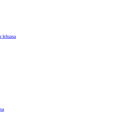
 leluasa
asa