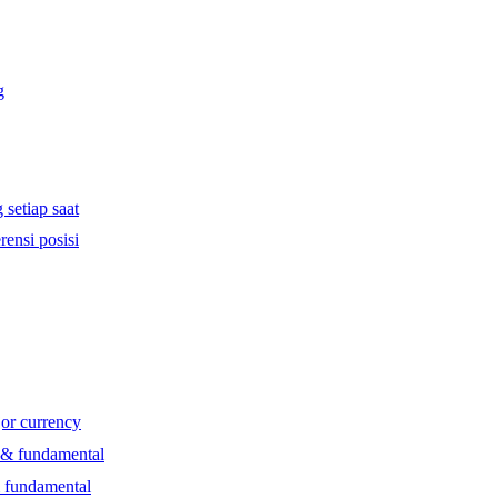
g
 setiap saat
rensi posisi
jor currency
l & fundamental
& fundamental