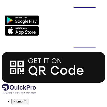
Daftar Super Cepat Pakai QuickPro Apps -
Install Sekarang
Daftar Super Cepat Pakai QuickPro Apps -
Install Sekarang
Promo