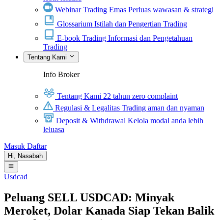
Webinar Trading Emas
Perluas wawasan & strategi
Glossarium
Istilah dan Pengertian Trading
E-book Trading
Informasi dan Pengetahuan
Trading
Tentang Kami
Info Broker
Tentang Kami
22 tahun zero complaint
Regulasi & Legalitas
Trading aman dan nyaman
Deposit & Withdrawal
Kelola modal anda lebih
leluasa
Masuk
Daftar
Hi,
Nasabah
Usdcad
Peluang SELL USDCAD: Minyak
Meroket, Dolar Kanada Siap Tekan Balik