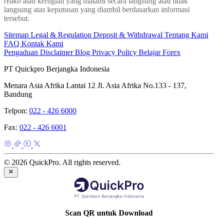
risiko atau kerugian yang dialami secara langsung atau tidak
langsung atas keputusan yang diambil berdasarkan informasi
tersebut.
Sitemap
Legal & Regulation
Deposit & Withdrawal
Tentang Kami
FAQ
Kontak Kami
Pengaduan
Disclaimer
Blog
Privacy Policy
Belajar Forex
PT Quickpro Berjangka Indonesia
Menara Asia Afrika Lantai 12 Jl. Asia Afrika No.133 - 137,
Bandung
Telpon:
022 - 426 6000
Fax:
022 - 426 6001
© 2026 QuickPro. All rights reserved.
Scan QR untuk Download