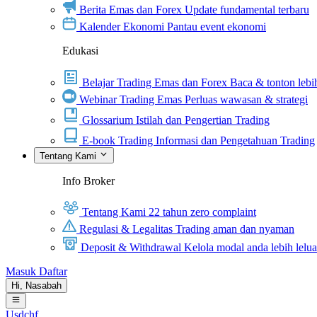
Berita Emas dan Forex
Update fundamental terbaru
Kalender Ekonomi
Pantau event ekonomi
Edukasi
Belajar Trading Emas dan Forex
Baca & tonton lebih
Webinar Trading Emas
Perluas wawasan & strategi
Glossarium
Istilah dan Pengertian Trading
E-book Trading
Informasi dan Pengetahuan Trading
Tentang Kami
Info Broker
Tentang Kami
22 tahun zero complaint
Regulasi & Legalitas
Trading aman dan nyaman
Deposit & Withdrawal
Kelola modal anda lebih lelu
Masuk
Daftar
Hi,
Nasabah
Usdchf