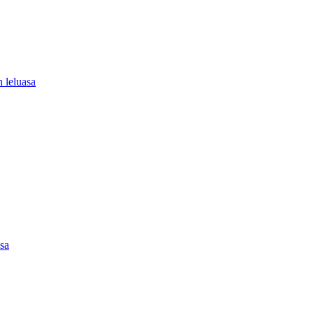
 leluasa
asa