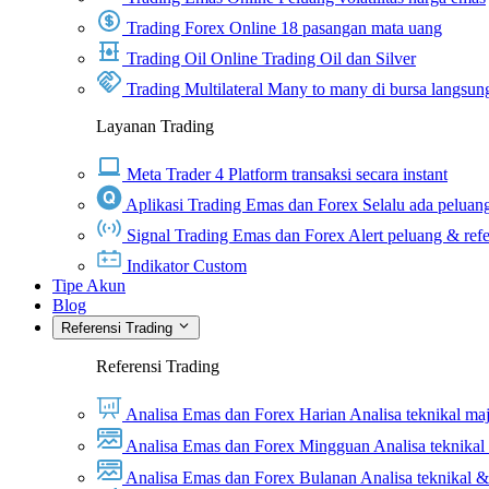
Trading Forex Online
18 pasangan mata uang
Trading Oil Online
Trading Oil dan Silver
Trading Multilateral
Many to many di bursa langsun
Layanan Trading
Meta Trader 4
Platform transaksi secara instant
Aplikasi Trading Emas dan Forex
Selalu ada peluang
Signal Trading Emas dan Forex
Alert peluang & refe
Indikator Custom
Tipe Akun
Blog
Referensi Trading
Referensi Trading
Analisa Emas dan Forex Harian
Analisa teknikal ma
Analisa Emas dan Forex Mingguan
Analisa teknika
Analisa Emas dan Forex Bulanan
Analisa teknikal 