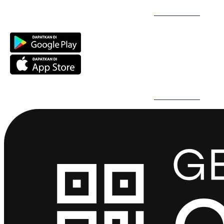
Daftar Super Cepat Pakai QuickPro Apps -
Install Sekarang
Daftar Super Cepat Pakai QuickPro Apps -
Install Sekarang