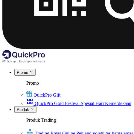
Promo
Promo
QuickPro Gift
QuickPro Gold Festival Spesial Hari Kemerdekaan
Produk
Produk Trading
Trading Emas Online
Peluang volatilitas harga emas