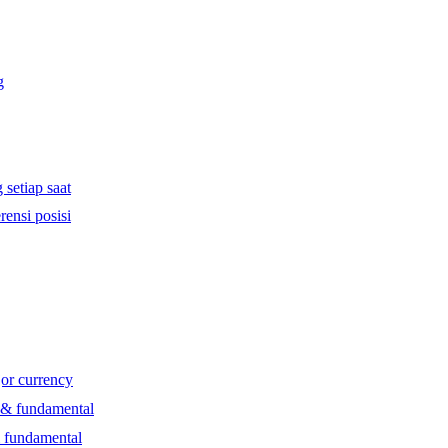
g
 setiap saat
rensi posisi
jor currency
l & fundamental
& fundamental