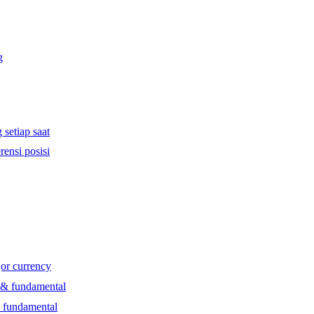
g
 setiap saat
rensi posisi
jor currency
l & fundamental
& fundamental