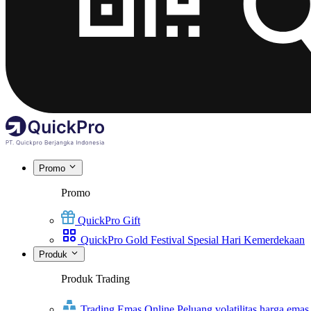
Promo
Promo
QuickPro Gift
QuickPro Gold Festival Spesial Hari Kemerdekaan
Produk
Produk Trading
Trading Emas Online
Peluang volatilitas harga emas