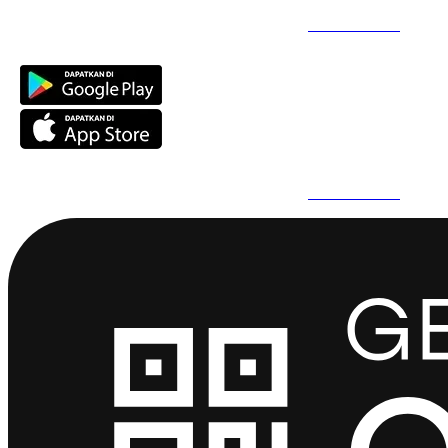
Daftar Super Cepat Pakai QuickPro Apps -
Install Sekarang
Daftar Super Cepat Pakai QuickPro Apps -
Install Sekarang