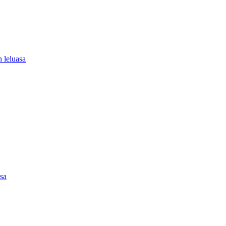
 leluasa
asa