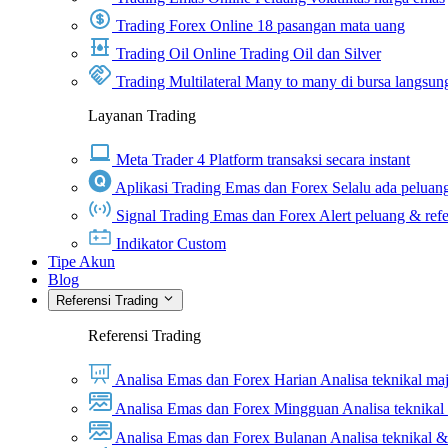
Trading Forex Online
18 pasangan mata uang
Trading Oil Online
Trading Oil dan Silver
Trading Multilateral
Many to many di bursa langsun
Layanan Trading
Meta Trader 4
Platform transaksi secara instant
Aplikasi Trading Emas dan Forex
Selalu ada peluang
Signal Trading Emas dan Forex
Alert peluang & refe
Indikator Custom
Tipe Akun
Blog
Referensi Trading
Referensi Trading
Analisa Emas dan Forex Harian
Analisa teknikal ma
Analisa Emas dan Forex Mingguan
Analisa teknika
Analisa Emas dan Forex Bulanan
Analisa teknikal 