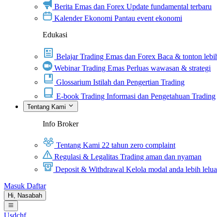
Berita Emas dan Forex
Update fundamental terbaru
Kalender Ekonomi
Pantau event ekonomi
Edukasi
Belajar Trading Emas dan Forex
Baca & tonton lebih
Webinar Trading Emas
Perluas wawasan & strategi
Glossarium
Istilah dan Pengertian Trading
E-book Trading
Informasi dan Pengetahuan Trading
Tentang Kami
Info Broker
Tentang Kami
22 tahun zero complaint
Regulasi & Legalitas
Trading aman dan nyaman
Deposit & Withdrawal
Kelola modal anda lebih lelu
Masuk
Daftar
Hi,
Nasabah
Usdchf