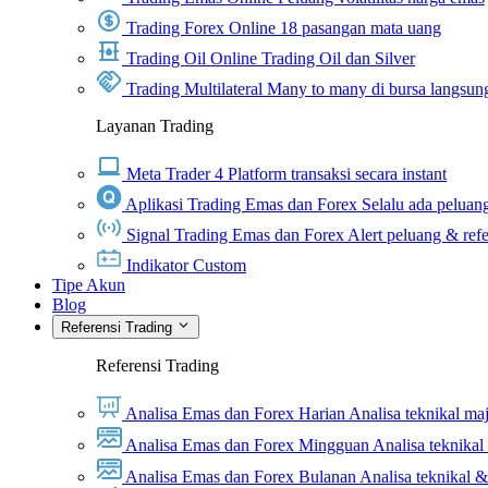
Trading Forex Online
18 pasangan mata uang
Trading Oil Online
Trading Oil dan Silver
Trading Multilateral
Many to many di bursa langsun
Layanan Trading
Meta Trader 4
Platform transaksi secara instant
Aplikasi Trading Emas dan Forex
Selalu ada peluang
Signal Trading Emas dan Forex
Alert peluang & refe
Indikator Custom
Tipe Akun
Blog
Referensi Trading
Referensi Trading
Analisa Emas dan Forex Harian
Analisa teknikal ma
Analisa Emas dan Forex Mingguan
Analisa teknika
Analisa Emas dan Forex Bulanan
Analisa teknikal 