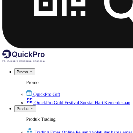
Promo
Promo
QuickPro Gift
QuickPro Gold Festival Spesial Hari Kemerdekaan
Produk
Produk Trading
Trading Emas Online
Peluang volatilitas harga emas