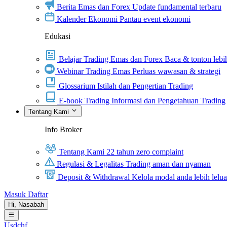
Berita Emas dan Forex
Update fundamental terbaru
Kalender Ekonomi
Pantau event ekonomi
Edukasi
Belajar Trading Emas dan Forex
Baca & tonton lebih
Webinar Trading Emas
Perluas wawasan & strategi
Glossarium
Istilah dan Pengertian Trading
E-book Trading
Informasi dan Pengetahuan Trading
Tentang Kami
Info Broker
Tentang Kami
22 tahun zero complaint
Regulasi & Legalitas
Trading aman dan nyaman
Deposit & Withdrawal
Kelola modal anda lebih lelu
Masuk
Daftar
Hi,
Nasabah
Usdchf