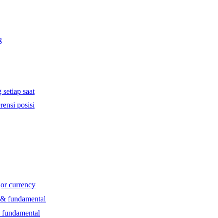
g
 setiap saat
rensi posisi
jor currency
l & fundamental
& fundamental