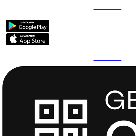
Daftar Super Cepat Pakai QuickPro Apps -
Install Sekarang
Daftar Super Cepat Pakai QuickPro Apps -
Install Sekarang