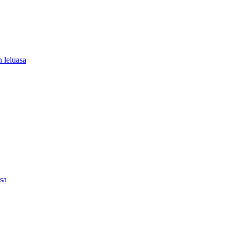
 leluasa
asa