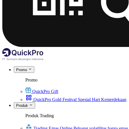
Promo
Promo
QuickPro Gift
QuickPro Gold Festival Spesial Hari Kemerdekaan
Produk
Produk Trading
Trading Emas Online
Peluang volatilitas harga emas