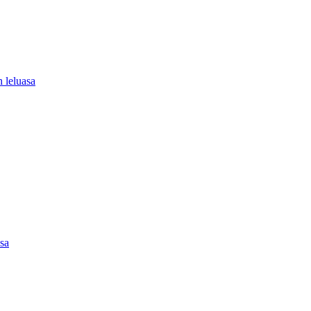
 leluasa
asa