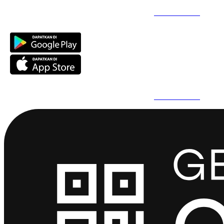
Daftar Super Cepat Pakai QuickPro Apps -
Install Sekarang
Daftar Super Cepat Pakai QuickPro Apps -
Install Sekarang