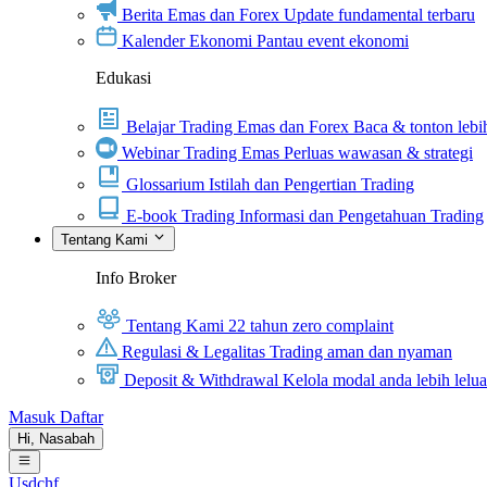
Berita Emas dan Forex
Update fundamental terbaru
Kalender Ekonomi
Pantau event ekonomi
Edukasi
Belajar Trading Emas dan Forex
Baca & tonton lebih
Webinar Trading Emas
Perluas wawasan & strategi
Glossarium
Istilah dan Pengertian Trading
E-book Trading
Informasi dan Pengetahuan Trading
Tentang Kami
Info Broker
Tentang Kami
22 tahun zero complaint
Regulasi & Legalitas
Trading aman dan nyaman
Deposit & Withdrawal
Kelola modal anda lebih lelu
Masuk
Daftar
Hi,
Nasabah
Usdchf