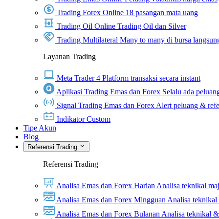
Trading Forex Online
18 pasangan mata uang
Trading Oil Online
Trading Oil dan Silver
Trading Multilateral
Many to many di bursa langsun
Layanan Trading
Meta Trader 4
Platform transaksi secara instant
Aplikasi Trading Emas dan Forex
Selalu ada peluang
Signal Trading Emas dan Forex
Alert peluang & refe
Indikator Custom
Tipe Akun
Blog
Referensi Trading
Referensi Trading
Analisa Emas dan Forex Harian
Analisa teknikal ma
Analisa Emas dan Forex Mingguan
Analisa teknika
Analisa Emas dan Forex Bulanan
Analisa teknikal 