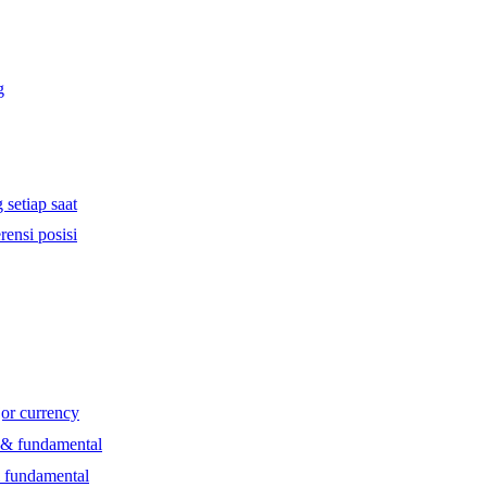
g
 setiap saat
rensi posisi
jor currency
l & fundamental
& fundamental