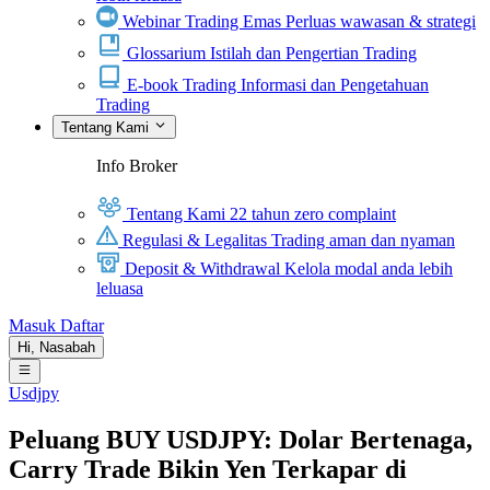
Webinar Trading Emas
Perluas wawasan & strategi
Glossarium
Istilah dan Pengertian Trading
E-book Trading
Informasi dan Pengetahuan
Trading
Tentang Kami
Info Broker
Tentang Kami
22 tahun zero complaint
Regulasi & Legalitas
Trading aman dan nyaman
Deposit & Withdrawal
Kelola modal anda lebih
leluasa
Masuk
Daftar
Hi,
Nasabah
Usdjpy
Peluang BUY USDJPY: Dolar Bertenaga,
Carry Trade Bikin Yen Terkapar di