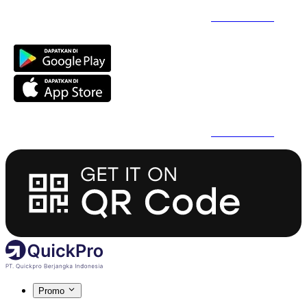
Daftar Super Cepat Pakai QuickPro Apps -
Install Sekarang
Daftar Super Cepat Pakai QuickPro Apps -
Install Sekarang
Promo