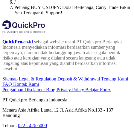
/
Peluang BUY USDJPY: Dolar Bertenaga, Carry Trade Bikin
Yen Terkapar di Support!
QuickPro.co.id
sebagai website resmi PT Quickpro Berjangka
Indonesia menyediakan informasi berdasarkan sumber yang
terpercaya, namun tidak bertanggung jawab atas segala bentuk
risiko atau kerugian yang dialami secara langsung atau tidak
langsung atas keputusan yang diambil berdasarkan informasi
tersebut.
Sitemap
Legal & Regulation
Deposit & Withdrawal
Tentang Kami
FAQ
Kontak Kami
Pengaduan
Disclaimer
Blog
Privacy Policy
Belajar Forex
PT Quickpro Berjangka Indonesia
Menara Asia Afrika Lantai 12 Jl. Asia Afrika No.133 - 137,
Bandung
Telpon:
022 - 426 6000