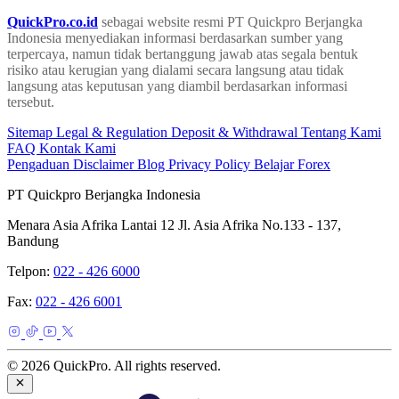
QuickPro.co.id
sebagai website resmi PT Quickpro Berjangka
Indonesia menyediakan informasi berdasarkan sumber yang
terpercaya, namun tidak bertanggung jawab atas segala bentuk
risiko atau kerugian yang dialami secara langsung atau tidak
langsung atas keputusan yang diambil berdasarkan informasi
tersebut.
Sitemap
Legal & Regulation
Deposit & Withdrawal
Tentang Kami
FAQ
Kontak Kami
Pengaduan
Disclaimer
Blog
Privacy Policy
Belajar Forex
PT Quickpro Berjangka Indonesia
Menara Asia Afrika Lantai 12 Jl. Asia Afrika No.133 - 137,
Bandung
Telpon:
022 - 426 6000
Fax:
022 - 426 6001
© 2026 QuickPro. All rights reserved.