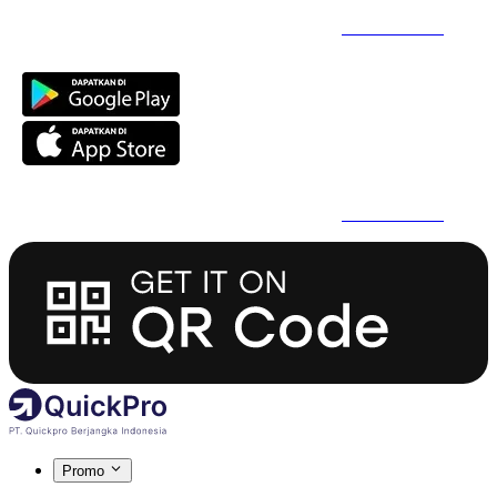
Daftar Super Cepat Pakai QuickPro Apps -
Install Sekarang
Daftar Super Cepat Pakai QuickPro Apps -
Install Sekarang
Promo