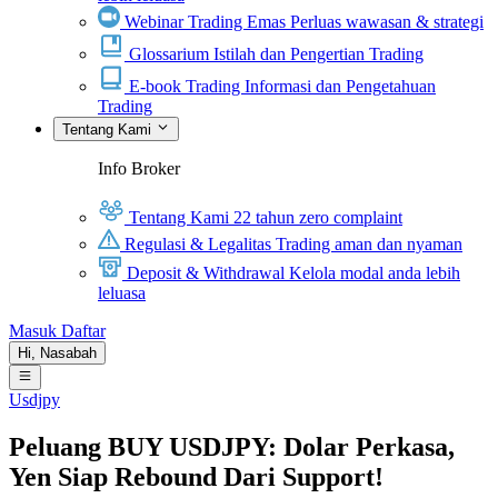
Webinar Trading Emas
Perluas wawasan & strategi
Glossarium
Istilah dan Pengertian Trading
E-book Trading
Informasi dan Pengetahuan
Trading
Tentang Kami
Info Broker
Tentang Kami
22 tahun zero complaint
Regulasi & Legalitas
Trading aman dan nyaman
Deposit & Withdrawal
Kelola modal anda lebih
leluasa
Masuk
Daftar
Hi,
Nasabah
Usdjpy
Peluang BUY USDJPY: Dolar Perkasa,
Yen Siap Rebound Dari Support!