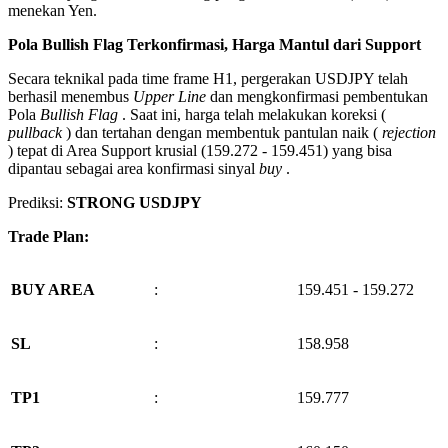
menekan Yen.
Pola Bullish Flag Terkonfirmasi, Harga Mantul dari Support
Secara teknikal pada time frame H1, pergerakan USDJPY telah
berhasil menembus
Upper Line
dan mengkonfirmasi pembentukan
Pola
Bullish Flag
. Saat ini, harga telah melakukan koreksi (
pullback
) dan tertahan dengan membentuk pantulan naik (
rejection
) tepat di Area Support krusial (159.272 - 159.451) yang bisa
dipantau sebagai area konfirmasi sinyal
buy
.
Prediksi:
STRONG USDJPY
Trade Plan:
BUY AREA
:
159.451 - 159.272
SL
:
158.958
TP1
:
159.777