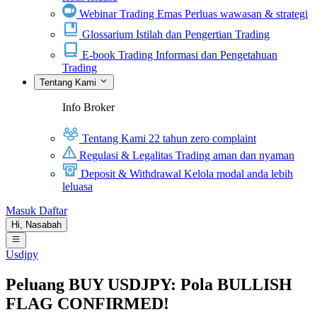
Webinar Trading Emas
Perluas wawasan & strategi
Glossarium
Istilah dan Pengertian Trading
E-book Trading
Informasi dan Pengetahuan
Trading
Tentang Kami
Info Broker
Tentang Kami
22 tahun zero complaint
Regulasi & Legalitas
Trading aman dan nyaman
Deposit & Withdrawal
Kelola modal anda lebih
leluasa
Masuk
Daftar
Hi,
Nasabah
Usdjpy
Peluang BUY USDJPY: Pola BULLISH
FLAG CONFIRMED!