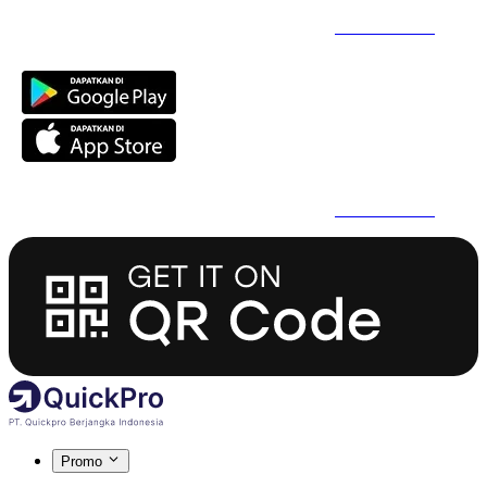
Daftar Super Cepat Pakai QuickPro Apps -
Install Sekarang
Daftar Super Cepat Pakai QuickPro Apps -
Install Sekarang
Promo