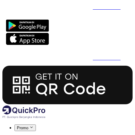
Daftar Super Cepat Pakai QuickPro Apps -
Install Sekarang
Daftar Super Cepat Pakai QuickPro Apps -
Install Sekarang
Promo