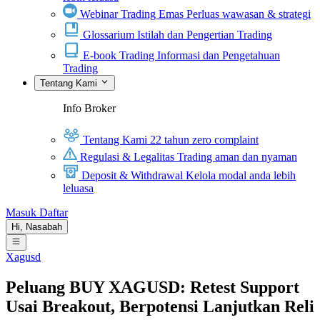
Webinar Trading Emas
Perluas wawasan & strategi
Glossarium
Istilah dan Pengertian Trading
E-book Trading
Informasi dan Pengetahuan
Trading
Tentang Kami
Info Broker
Tentang Kami
22 tahun zero complaint
Regulasi & Legalitas
Trading aman dan nyaman
Deposit & Withdrawal
Kelola modal anda lebih
leluasa
Masuk
Daftar
Hi,
Nasabah
Xagusd
Peluang BUY XAGUSD: Retest Support
Usai Breakout, Berpotensi Lanjutkan Reli