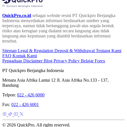
QuickPro.co.id
sebagai website resmi PT Quickpro Berjangka
Indonesia menyediakan informasi berdasarkan sumber yang
terpercaya, namun tidak bertanggung jawab atas segala bentuk
risiko atau kerugian yang dialami secara langsung atau tidak
langsung atas keputusan yang diambil berdasarkan informasi
tersebut.
Sitemap
Legal & Regulation
Deposit & Withdrawal
Tentang Kami
FAQ
Kontak Kami
Pengaduan
Disclaimer
Blog
Privacy Policy
Belajar Forex
PT Quickpro Berjangka Indonesia
Menara Asia Afrika Lantai 12 Jl. Asia Afrika No.133 - 137,
Bandung
Telpon:
022 - 426 6000
Fax:
022 - 426 6001
© 2026 QuickPro. All rights reserved.