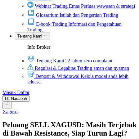
Webinar Trading Emas
Perluas wawasan & strategi
Glossarium
Istilah dan Pengertian Trading
E-book Trading
Informasi dan Pengetahuan
Trading
Tentang Kami
Info Broker
Tentang Kami
22 tahun zero complaint
Regulasi & Legalitas
Trading aman dan nyaman
Deposit & Withdrawal
Kelola modal anda lebih
leluasa
Masuk
Daftar
Hi,
Nasabah
Xagusd
Peluang SELL XAGUSD: Masih Terjebak
di Bawah Resistance, Siap Turun Lagi?