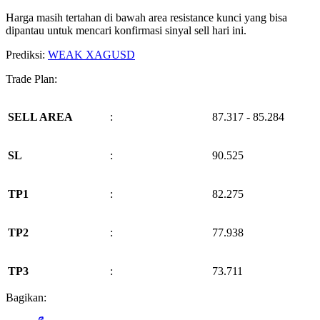
Harga masih tertahan di bawah area resistance kunci yang bisa
dipantau untuk mencari konfirmasi sinyal sell hari ini.
Prediksi:
WEAK XAGUSD
Trade Plan:
SELL AREA
:
87.317 - 85.284
SL
:
90.525
TP1
:
82.275
TP2
:
77.938
TP3
:
73.711
Bagikan: