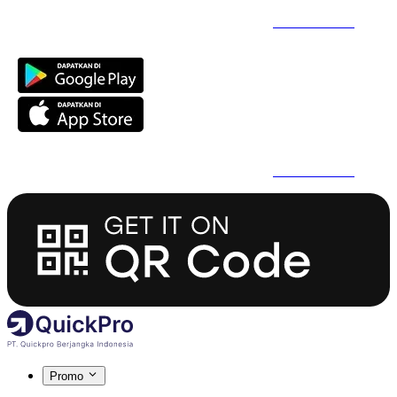
Daftar Super Cepat Pakai QuickPro Apps -
Install Sekarang
Daftar Super Cepat Pakai QuickPro Apps -
Install Sekarang
Promo