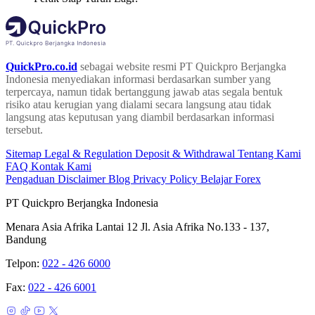
QuickPro.co.id
sebagai website resmi PT Quickpro Berjangka
Indonesia menyediakan informasi berdasarkan sumber yang
terpercaya, namun tidak bertanggung jawab atas segala bentuk
risiko atau kerugian yang dialami secara langsung atau tidak
langsung atas keputusan yang diambil berdasarkan informasi
tersebut.
Sitemap
Legal & Regulation
Deposit & Withdrawal
Tentang Kami
FAQ
Kontak Kami
Pengaduan
Disclaimer
Blog
Privacy Policy
Belajar Forex
PT Quickpro Berjangka Indonesia
Menara Asia Afrika Lantai 12 Jl. Asia Afrika No.133 - 137,
Bandung
Telpon:
022 - 426 6000
Fax:
022 - 426 6001