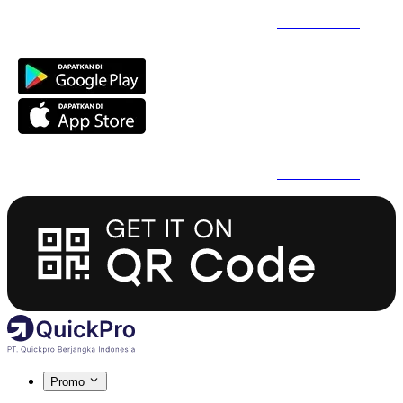
Daftar Super Cepat Pakai QuickPro Apps -
Install Sekarang
Daftar Super Cepat Pakai QuickPro Apps -
Install Sekarang
Promo