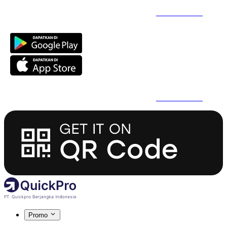
Daftar Super Cepat Pakai QuickPro Apps -
Install Sekarang
Daftar Super Cepat Pakai QuickPro Apps -
Install Sekarang
Promo