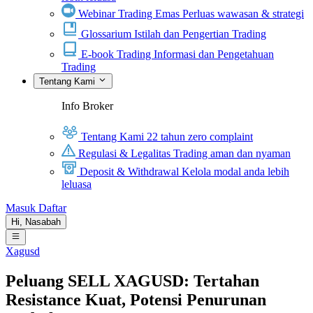
Webinar Trading Emas
Perluas wawasan & strategi
Glossarium
Istilah dan Pengertian Trading
E-book Trading
Informasi dan Pengetahuan
Trading
Tentang Kami
Info Broker
Tentang Kami
22 tahun zero complaint
Regulasi & Legalitas
Trading aman dan nyaman
Deposit & Withdrawal
Kelola modal anda lebih
leluasa
Masuk
Daftar
Hi,
Nasabah
Xagusd
Peluang SELL XAGUSD: Tertahan
Resistance Kuat, Potensi Penurunan