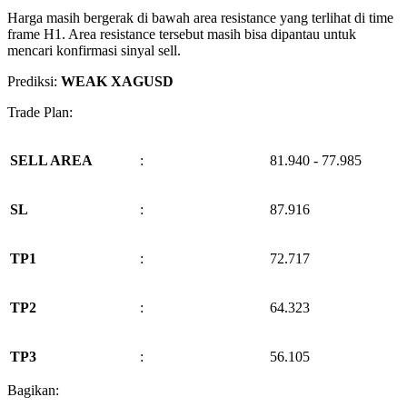
Harga masih bergerak di bawah area resistance yang terlihat di time
frame H1. Area resistance tersebut masih bisa dipantau untuk
mencari konfirmasi sinyal sell.
Prediksi:
WEAK XAGUSD
Trade Plan:
SELL AREA
:
81.940 - 77.985
SL
:
87.916
TP1
:
72.717
TP2
:
64.323
TP3
:
56.105
Bagikan: