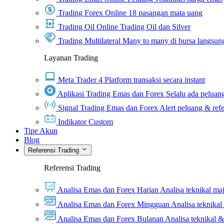
Trading Forex Online
18 pasangan mata uang
Trading Oil Online
Trading Oil dan Silver
Trading Multilateral
Many to many di bursa langsun
Layanan Trading
Meta Trader 4
Platform transaksi secara instant
Aplikasi Trading Emas dan Forex
Selalu ada peluang
Signal Trading Emas dan Forex
Alert peluang & refe
Indikator Custom
Tipe Akun
Blog
Referensi Trading
Referensi Trading
Analisa Emas dan Forex Harian
Analisa teknikal ma
Analisa Emas dan Forex Mingguan
Analisa teknika
Analisa Emas dan Forex Bulanan
Analisa teknikal 