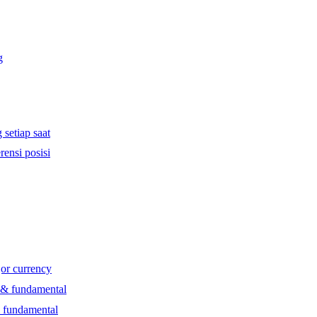
g
 setiap saat
rensi posisi
jor currency
l & fundamental
& fundamental