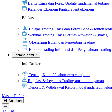
Berita Emas dan Forex
Update fundamental terbaru
Kalender Ekonomi
Pantau event ekonomi
Edukasi
Belajar Trading Emas dan Forex
Baca & tonton lebih
Webinar Trading Emas
Perluas wawasan & strategi
Glossarium
Istilah dan Pengertian Trading
E-book Trading
Informasi dan Pengetahuan Trading
Tentang Kami
Info Broker
Tentang Kami
22 tahun zero complaint
Regulasi & Legalitas
Trading aman dan nyaman
Deposit & Withdrawal
Kelola modal anda lebih lelu
Masuk
Daftar
Hi,
Nasabah
Xauusd