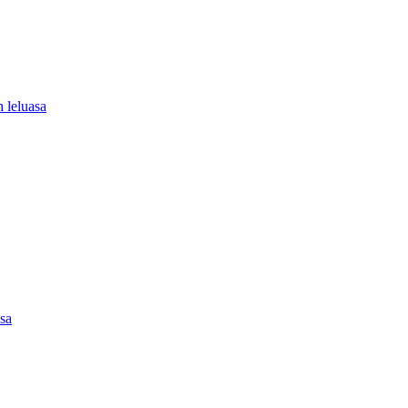
 leluasa
asa