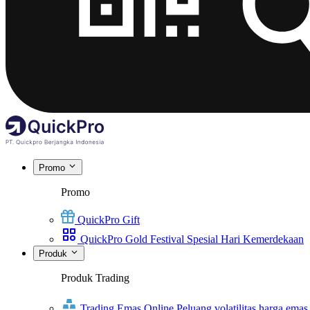
Promo
Promo
QuickPro Gift
QuickPro Gold Festival Spesial Hari Kemerdekaan
Produk
Produk Trading
Trading Emas Online
Peluang volatilitas harga emas