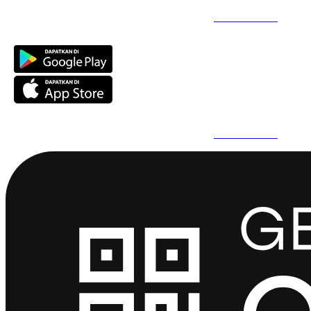
Daftar Super Cepat Pakai QuickPro Apps -
Install Sekarang
Daftar Super Cepat Pakai QuickPro Apps -
Install Sekarang