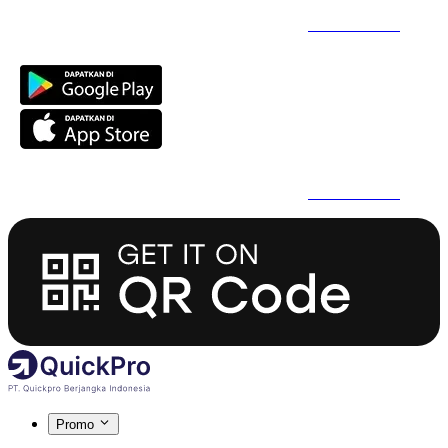
Daftar Super Cepat Pakai QuickPro Apps -
Install Sekarang
Daftar Super Cepat Pakai QuickPro Apps -
Install Sekarang
Promo