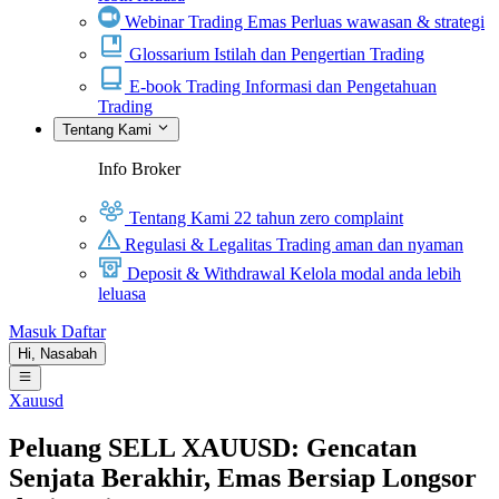
Webinar Trading Emas
Perluas wawasan & strategi
Glossarium
Istilah dan Pengertian Trading
E-book Trading
Informasi dan Pengetahuan
Trading
Tentang Kami
Info Broker
Tentang Kami
22 tahun zero complaint
Regulasi & Legalitas
Trading aman dan nyaman
Deposit & Withdrawal
Kelola modal anda lebih
leluasa
Masuk
Daftar
Hi,
Nasabah
Xauusd
Peluang SELL XAUUSD: Gencatan
Senjata Berakhir, Emas Bersiap Longsor