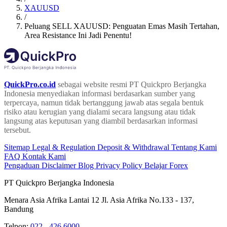
XAUUSD
/
Peluang SELL XAUUSD: Penguatan Emas Masih Tertahan,
Area Resistance Ini Jadi Penentu!
QuickPro.co.id
sebagai website resmi PT Quickpro Berjangka
Indonesia menyediakan informasi berdasarkan sumber yang
terpercaya, namun tidak bertanggung jawab atas segala bentuk
risiko atau kerugian yang dialami secara langsung atau tidak
langsung atas keputusan yang diambil berdasarkan informasi
tersebut.
Sitemap
Legal & Regulation
Deposit & Withdrawal
Tentang Kami
FAQ
Kontak Kami
Pengaduan
Disclaimer
Blog
Privacy Policy
Belajar Forex
PT Quickpro Berjangka Indonesia
Menara Asia Afrika Lantai 12 Jl. Asia Afrika No.133 - 137,
Bandung
Telpon:
022 - 426 6000