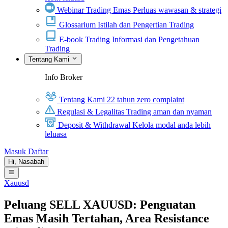
Webinar Trading Emas
Perluas wawasan & strategi
Glossarium
Istilah dan Pengertian Trading
E-book Trading
Informasi dan Pengetahuan
Trading
Tentang Kami
Info Broker
Tentang Kami
22 tahun zero complaint
Regulasi & Legalitas
Trading aman dan nyaman
Deposit & Withdrawal
Kelola modal anda lebih
leluasa
Masuk
Daftar
Hi,
Nasabah
Xauusd
Peluang SELL XAUUSD: Penguatan
Emas Masih Tertahan, Area Resistance