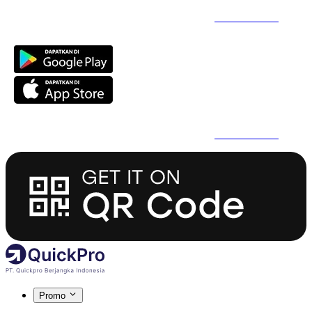
Daftar Super Cepat Pakai QuickPro Apps -
Install Sekarang
Daftar Super Cepat Pakai QuickPro Apps -
Install Sekarang
Promo