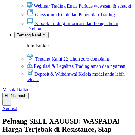
Webinar Trading Emas
Perluas wawasan & strategi
Glossarium
Istilah dan Pengertian Trading
E-book Trading
Informasi dan Pengetahuan
Trading
Tentang Kami
Info Broker
Tentang Kami
22 tahun zero complaint
Regulasi & Legalitas
Trading aman dan nyaman
Deposit & Withdrawal
Kelola modal anda lebih
leluasa
Masuk
Daftar
Hi,
Nasabah
Xauusd
Peluang SELL XAUUSD: WASPADA!
Harga Terjebak di Resistance, Siap