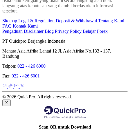
risiko atau kerugian yang dialami secara langsung atau tidak
langsung atas keputusan yang diambil berdasarkan informasi
tersebut.
Sitemap
Legal & Regulation
Deposit & Withdrawal
Tentang Kami
FAQ
Kontak Kami
Pengaduan
Disclaimer
Blog
Privacy Policy
Belajar Forex
PT Quickpro Berjangka Indonesia
Menara Asia Afrika Lantai 12 Jl. Asia Afrika No.133 - 137,
Bandung
Telpon:
022 - 426 6000
Fax:
022 - 426 6001
© 2026 QuickPro. All rights reserved.
Scan QR untuk Download