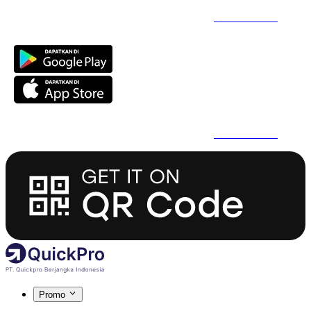
Daftar Super Cepat Pakai QuickPro Apps -
Install Sekarang
Daftar Super Cepat Pakai QuickPro Apps -
Install Sekarang
Promo