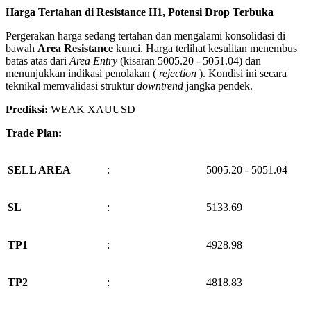
Harga Tertahan di Resistance H1, Potensi Drop Terbuka
Pergerakan harga sedang tertahan dan mengalami konsolidasi di
bawah
Area Resistance
kunci. Harga terlihat kesulitan menembus
batas atas dari
Area Entry
(kisaran 5005.20 - 5051.04) dan
menunjukkan indikasi penolakan (
rejection
). Kondisi ini secara
teknikal memvalidasi struktur
downtrend
jangka pendek.
Prediksi:
WEAK XAUUSD
Trade Plan:
SELL AREA
:
5005.20 - 5051.04
SL
:
5133.69
TP1
:
4928.98
TP2
:
4818.83