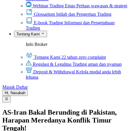
Webinar Trading Emas
Perluas wawasan & strategi
Glossarium
Istilah dan Pengertian Trading
E-book Trading
Informasi dan Pengetahuan
Trading
Tentang Kami
Info Broker
Tentang Kami
22 tahun zero complaint
Regulasi & Legalitas
Trading aman dan nyaman
Deposit & Withdrawal
Kelola modal anda lebih
leluasa
Masuk
Daftar
Hi,
Nasabah
AS-Iran Bakal Berunding di Pakistan,
Harapan Meredanya Konflik Timur
Tengah!