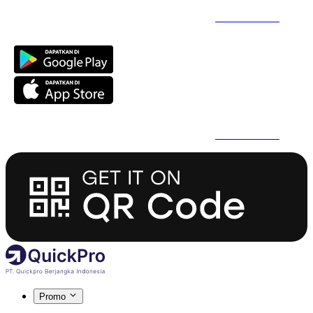
Daftar Super Cepat Pakai QuickPro Apps -
Install Sekarang
Daftar Super Cepat Pakai QuickPro Apps -
Install Sekarang
Promo