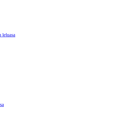
 leluasa
asa