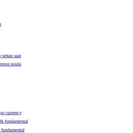
g
 setiap saat
rensi posisi
jor currency
l & fundamental
& fundamental