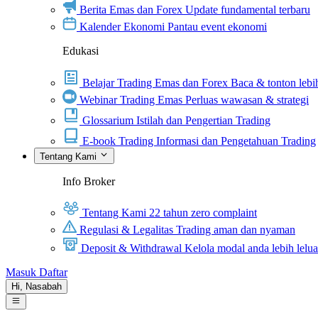
Berita Emas dan Forex
Update fundamental terbaru
Kalender Ekonomi
Pantau event ekonomi
Edukasi
Belajar Trading Emas dan Forex
Baca & tonton lebih
Webinar Trading Emas
Perluas wawasan & strategi
Glossarium
Istilah dan Pengertian Trading
E-book Trading
Informasi dan Pengetahuan Trading
Tentang Kami
Info Broker
Tentang Kami
22 tahun zero complaint
Regulasi & Legalitas
Trading aman dan nyaman
Deposit & Withdrawal
Kelola modal anda lebih lelu
Masuk
Daftar
Hi,
Nasabah