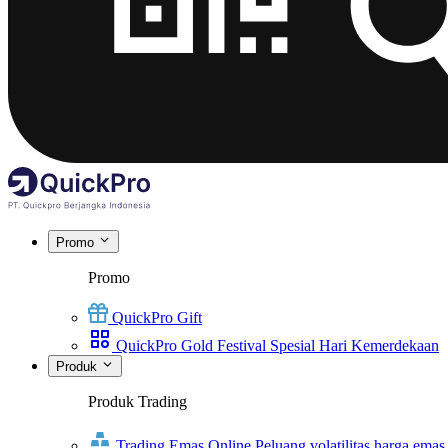
Promo
Promo
QuickPro Gift
QuickPro Gold Festival Spesial Hari Kemerdekaan
Produk
Produk Trading
Trading Emas Online
Peluang volatilitas harga emas