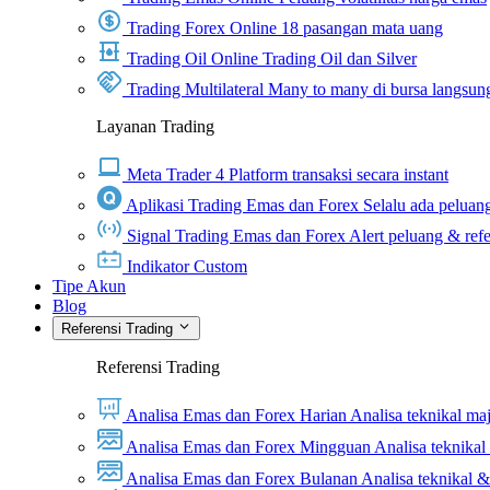
Trading Forex Online
18 pasangan mata uang
Trading Oil Online
Trading Oil dan Silver
Trading Multilateral
Many to many di bursa langsun
Layanan Trading
Meta Trader 4
Platform transaksi secara instant
Aplikasi Trading Emas dan Forex
Selalu ada peluang
Signal Trading Emas dan Forex
Alert peluang & refe
Indikator Custom
Tipe Akun
Blog
Referensi Trading
Referensi Trading
Analisa Emas dan Forex Harian
Analisa teknikal ma
Analisa Emas dan Forex Mingguan
Analisa teknika
Analisa Emas dan Forex Bulanan
Analisa teknikal 