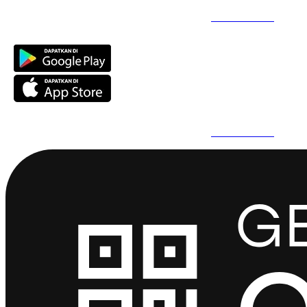
Daftar Super Cepat Pakai QuickPro Apps -
Install Sekarang
Daftar Super Cepat Pakai QuickPro Apps -
Install Sekarang