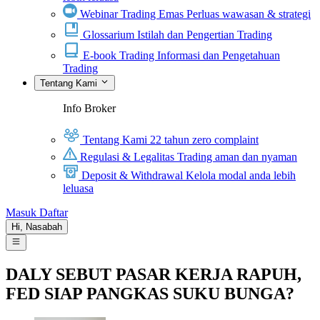
Webinar Trading Emas
Perluas wawasan & strategi
Glossarium
Istilah dan Pengertian Trading
E-book Trading
Informasi dan Pengetahuan
Trading
Tentang Kami
Info Broker
Tentang Kami
22 tahun zero complaint
Regulasi & Legalitas
Trading aman dan nyaman
Deposit & Withdrawal
Kelola modal anda lebih
leluasa
Masuk
Daftar
Hi,
Nasabah
DALY SEBUT PASAR KERJA RAPUH,
FED SIAP PANGKAS SUKU BUNGA?