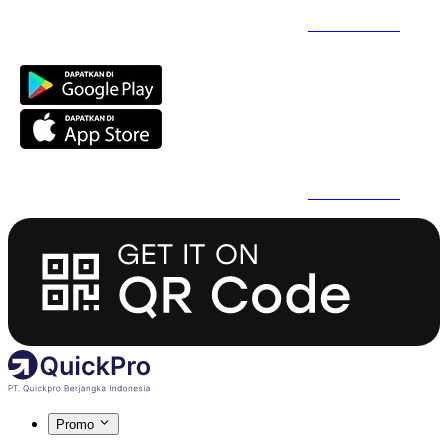
Daftar Super Cepat Pakai QuickPro Apps -
Install Sekarang
Daftar Super Cepat Pakai QuickPro Apps -
Install Sekarang
Promo